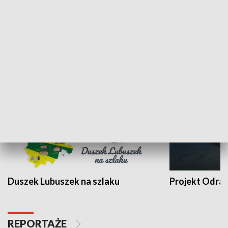
Kalejdoskop
Sołtys na med
WYPOCZYNEK I REKREACJA
Duszek Lubuszek na szlaku
Projekt Odra
REPORTAŻE