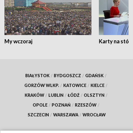
My wczoraj
Karty na stół:
BIAŁYSTOK
/
BYDGOSZCZ
/
GDAŃSK
/
GORZÓW WLKP.
/
KATOWICE
/
KIELCE
/
KRAKÓW
/
LUBLIN
/
ŁÓDŹ
/
OLSZTYN
/
OPOLE
/
POZNAŃ
/
RZESZÓW
/
SZCZECIN
/
WARSZAWA
/
WROCŁAW