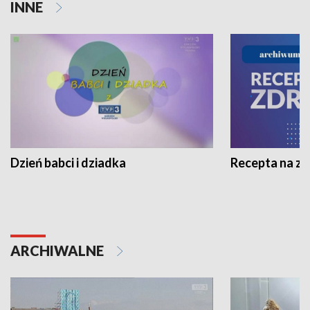
INNE
Dzień babci i dziadka
Recepta na z
ARCHIWALNE