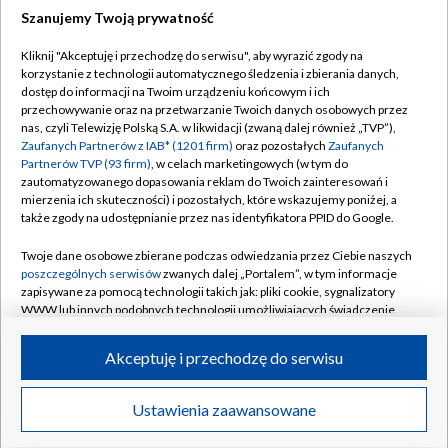
Szanujemy Twoją prywatność
Dołącz do nas:
Kliknij "Akceptuję i przechodzę do serwisu", aby wyrazić zgody na
korzystanie z technologii automatycznego śledzenia i zbierania danych,
TVP
dostęp do informacji na Twoim urządzeniu końcowym i ich
Abonament TVP
przechowywanie oraz na przetwarzanie Twoich danych osobowych przez
Regulamin TVP
nas, czyli Telewizję Polską S.A. w likwidacji (zwaną dalej również „TVP”),
Emisja w TVP
Polityka prywatności
Zaufanych Partnerów z IAB* (1201 firm)
oraz pozostałych
Zaufanych
Partnerów TVP (93 firm)
, w celach marketingowych (w tym do
Centrum informacji TVP
Moje zgody
zautomatyzowanego dopasowania reklam do Twoich zainteresowań i
mierzenia ich skuteczności) i pozostałych, które wskazujemy poniżej, a
Naziemna Telewizja Cyfrowa
Pomoc
także zgody na udostępnianie przez nas identyfikatora PPID do Google.
Sklep TVP
Biuro reklamy
Twoje dane osobowe zbierane podczas odwiedzania przez Ciebie naszych
Rada Programowa
Kontakt
poszczególnych serwisów
zwanych dalej „Portalem”, w tym informacje
zapisywane za pomocą technologii takich jak: pliki cookie, sygnalizatory
System NOS
WWW lub innych podobnych technologii umożliwiających świadczenie
dopasowanych i bezpiecznych usług, personalizację treści oraz reklam,
Informacje o nadawcy
Kanały
udostępnianie funkcji mediów społecznościowych oraz analizowanie
Akceptuję i przechodzę do serwisu
ruchu w Internecie.
Program dla prasy
©2026 Telewizja Polska S.A. w likwidacji
Biuro Reklamy
Twoje dane osobowe zbierane podczas odwiedzania przez Ciebie
Ustawienia zaawansowane
poszczególnych serwisów
na Portalu, takie jak adresy IP, identyfikatory
Ogłoszenie przetargowe
Twoich urządzeń końcowych i identyfikatory plików cookie, informacje o