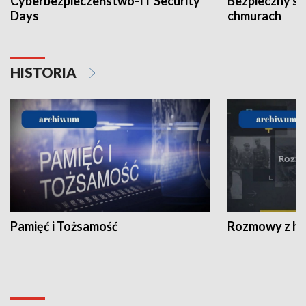
Cyberbezpieczeństwo-IT Security
Bezpieczny s
Days
chmurach
HISTORIA
Pamięć i Tożsamość
Rozmowy z his