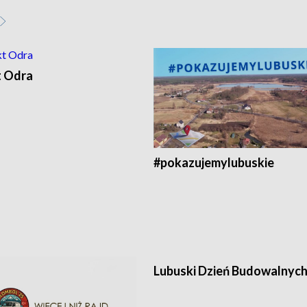
t Odra
#pokazujemylubuskie
Lubuski Dzień Budowalnyc