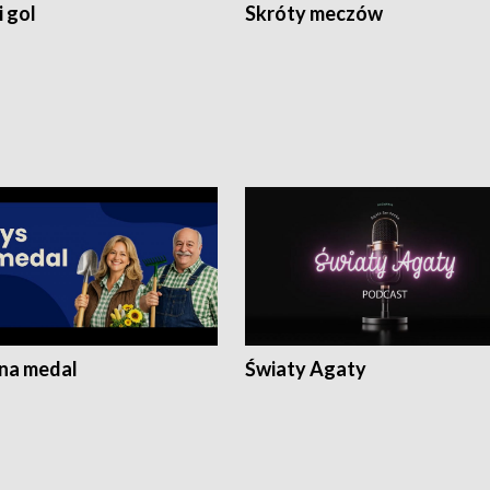
 gol
Skróty meczów
 na medal
Światy Agaty