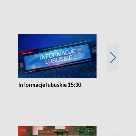
Przegląd ty
Informacje lubuskie 15:30
Lubuskie bliż