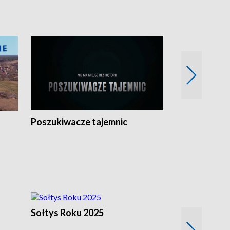
Poszukiwacze tajemnic
Kostrzyn na 
h
Sołtys Roku 2025