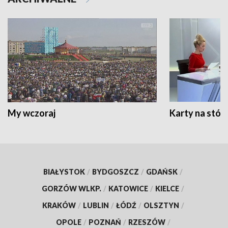
My wczoraj
Karty na stół:
BIAŁYSTOK
/
BYDGOSZCZ
/
GDAŃSK
/
GORZÓW WLKP.
/
KATOWICE
/
KIELCE
/
KRAKÓW
/
LUBLIN
/
ŁÓDŹ
/
OLSZTYN
/
OPOLE
/
POZNAŃ
/
RZESZÓW
/