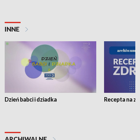
INNE
Dzień babci i dziadka
Recepta na z
ARCHIWALNE