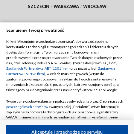
SZCZECIN
/
WARSZAWA
/
WROCŁAW
Szanujemy Twoją prywatność
Dołącz do nas:
Kliknij "Akceptuję i przechodzę do serwisu", aby wyrazić zgody na
korzystanie z technologii automatycznego śledzenia i zbierania danych,
TVP
dostęp do informacji na Twoim urządzeniu końcowym i ich
Abonament TVP
przechowywanie oraz na przetwarzanie Twoich danych osobowych przez
Regulamin TVP
nas, czyli Telewizję Polską S.A. w likwidacji (zwaną dalej również „TVP”),
Emisja w TVP
Polityka prywatności
Zaufanych Partnerów z IAB* (1201 firm)
oraz pozostałych
Zaufanych
Partnerów TVP (93 firm)
, w celach marketingowych (w tym do
Centrum informacji TVP
Moje zgody
zautomatyzowanego dopasowania reklam do Twoich zainteresowań i
mierzenia ich skuteczności) i pozostałych, które wskazujemy poniżej, a
Naziemna Telewizja Cyfrowa
Pomoc
także zgody na udostępnianie przez nas identyfikatora PPID do Google.
Sklep TVP
Biuro reklamy
Twoje dane osobowe zbierane podczas odwiedzania przez Ciebie naszych
Rada Programowa
Kontakt
poszczególnych serwisów
zwanych dalej „Portalem”, w tym informacje
zapisywane za pomocą technologii takich jak: pliki cookie, sygnalizatory
System NOS
WWW lub innych podobnych technologii umożliwiających świadczenie
dopasowanych i bezpiecznych usług, personalizację treści oraz reklam,
Informacje o nadawcy
Kanały
udostępnianie funkcji mediów społecznościowych oraz analizowanie
Akceptuję i przechodzę do serwisu
ruchu w Internecie.