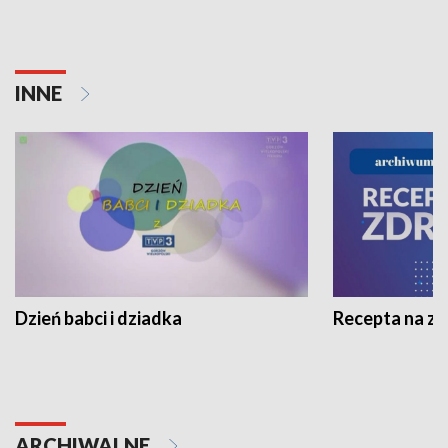
INNE
Dzień babci i dziadka
Recepta na z
ARCHIWALNE