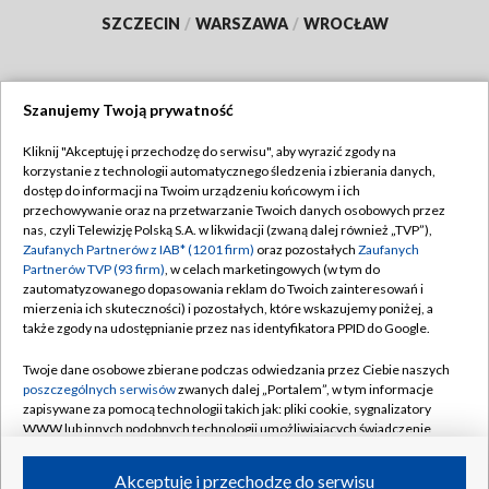
SZCZECIN
/
WARSZAWA
/
WROCŁAW
Szanujemy Twoją prywatność
Dołącz do nas:
Kliknij "Akceptuję i przechodzę do serwisu", aby wyrazić zgody na
korzystanie z technologii automatycznego śledzenia i zbierania danych,
TVP
dostęp do informacji na Twoim urządzeniu końcowym i ich
Abonament TVP
przechowywanie oraz na przetwarzanie Twoich danych osobowych przez
Regulamin TVP
nas, czyli Telewizję Polską S.A. w likwidacji (zwaną dalej również „TVP”),
Emisja w TVP
Polityka prywatności
Zaufanych Partnerów z IAB* (1201 firm)
oraz pozostałych
Zaufanych
Partnerów TVP (93 firm)
, w celach marketingowych (w tym do
Centrum informacji TVP
Moje zgody
zautomatyzowanego dopasowania reklam do Twoich zainteresowań i
mierzenia ich skuteczności) i pozostałych, które wskazujemy poniżej, a
Naziemna Telewizja Cyfrowa
Pomoc
także zgody na udostępnianie przez nas identyfikatora PPID do Google.
Sklep TVP
Biuro reklamy
Twoje dane osobowe zbierane podczas odwiedzania przez Ciebie naszych
Rada Programowa
Kontakt
poszczególnych serwisów
zwanych dalej „Portalem”, w tym informacje
zapisywane za pomocą technologii takich jak: pliki cookie, sygnalizatory
System NOS
WWW lub innych podobnych technologii umożliwiających świadczenie
dopasowanych i bezpiecznych usług, personalizację treści oraz reklam,
Informacje o nadawcy
Kanały
udostępnianie funkcji mediów społecznościowych oraz analizowanie
Akceptuję i przechodzę do serwisu
ruchu w Internecie.