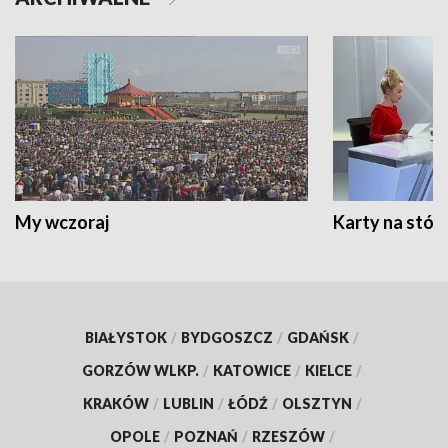
My wczoraj
Karty na stół:
BIAŁYSTOK
/
BYDGOSZCZ
/
GDAŃSK
/
GORZÓW WLKP.
/
KATOWICE
/
KIELCE
/
KRAKÓW
/
LUBLIN
/
ŁÓDŹ
/
OLSZTYN
/
OPOLE
/
POZNAŃ
/
RZESZÓW
/