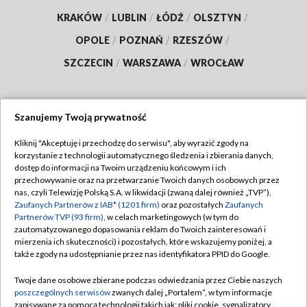
KRAKÓW
/
LUBLIN
/
ŁÓDŹ
/
OLSZTYN
/
OPOLE
/
POZNAŃ
/
RZESZÓW
/
SZCZECIN
/
WARSZAWA
/
WROCŁAW
Szanujemy Twoją prywatność
Dołącz do nas:
Kliknij "Akceptuję i przechodzę do serwisu", aby wyrazić zgody na
korzystanie z technologii automatycznego śledzenia i zbierania danych,
TVP
dostęp do informacji na Twoim urządzeniu końcowym i ich
Abonament TVP
przechowywanie oraz na przetwarzanie Twoich danych osobowych przez
Regulamin TVP
nas, czyli Telewizję Polską S.A. w likwidacji (zwaną dalej również „TVP”),
Emisja w TVP
Polityka prywatności
Zaufanych Partnerów z IAB* (1201 firm)
oraz pozostałych
Zaufanych
Partnerów TVP (93 firm)
, w celach marketingowych (w tym do
Centrum informacji TVP
Moje zgody
zautomatyzowanego dopasowania reklam do Twoich zainteresowań i
mierzenia ich skuteczności) i pozostałych, które wskazujemy poniżej, a
Naziemna Telewizja Cyfrowa
Pomoc
także zgody na udostępnianie przez nas identyfikatora PPID do Google.
Sklep TVP
Biuro reklamy
Twoje dane osobowe zbierane podczas odwiedzania przez Ciebie naszych
Rada Programowa
Kontakt
poszczególnych serwisów
zwanych dalej „Portalem”, w tym informacje
zapisywane za pomocą technologii takich jak: pliki cookie, sygnalizatory