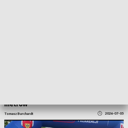
POWRÓT DO
GORZÓW WLKP.
TVP REGIONY
Bieg Wilka przyciągnął setki
uczestników. Emocje do ostatnich
metrów
2026-07-05
Tomasz Burchardt