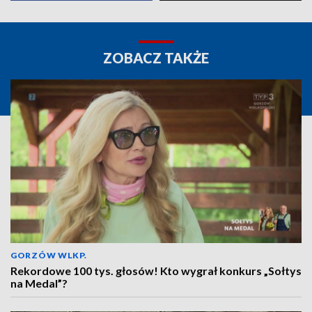
ZOBACZ TAKŻE
GORZÓW WLKP.
Rekordowe 100 tys. głosów! Kto wygrał konkurs „Sołtys
na Medal”?