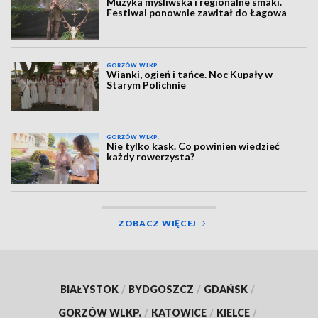
Muzyka myśliwska i regionalne smaki.
Festiwal ponownie zawitał do Łagowa
GORZÓW WLKP.
Wianki, ogień i tańce. Noc Kupały w
Starym Polichnie
GORZÓW WLKP.
Nie tylko kask. Co powinien wiedzieć
każdy rowerzysta?
ZOBACZ WIĘCEJ
BIAŁYSTOK
/
BYDGOSZCZ
/
GDAŃSK
/
GORZÓW WLKP.
/
KATOWICE
/
KIELCE
/