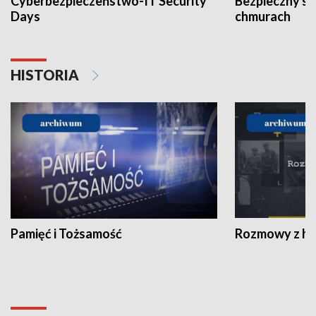
Cyberbezpieczeństwo-IT Security
Bezpieczny s
Days
chmurach
HISTORIA
Pamięć i Tożsamość
Rozmowy z his