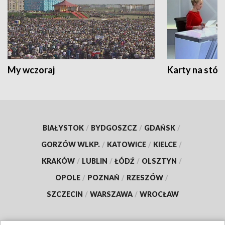
My wczoraj
Karty na stół:
BIAŁYSTOK
/
BYDGOSZCZ
/
GDAŃSK
/
GORZÓW WLKP.
/
KATOWICE
/
KIELCE
/
KRAKÓW
/
LUBLIN
/
ŁÓDŹ
/
OLSZTYN
/
OPOLE
/
POZNAŃ
/
RZESZÓW
/
SZCZECIN
/
WARSZAWA
/
WROCŁAW