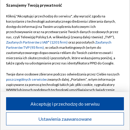
Szanujemy Twoją prywatność
Dołącz do nas:
Kliknij "Akceptuję i przechodzę do serwisu", aby wyrazić zgody na
korzystanie z technologii automatycznego śledzenia i zbierania danych,
TVP
dostęp do informacji na Twoim urządzeniu końcowym i ich
Abonament TVP
przechowywanie oraz na przetwarzanie Twoich danych osobowych przez
Regulamin TVP
nas, czyli Telewizję Polską S.A. w likwidacji (zwaną dalej również „TVP”),
Emisja w TVP
Polityka prywatności
Zaufanych Partnerów z IAB* (1201 firm)
oraz pozostałych
Zaufanych
Partnerów TVP (93 firm)
, w celach marketingowych (w tym do
Centrum informacji TVP
Moje zgody
zautomatyzowanego dopasowania reklam do Twoich zainteresowań i
mierzenia ich skuteczności) i pozostałych, które wskazujemy poniżej, a
Naziemna Telewizja Cyfrowa
Pomoc
także zgody na udostępnianie przez nas identyfikatora PPID do Google.
Sklep TVP
Biuro reklamy
Twoje dane osobowe zbierane podczas odwiedzania przez Ciebie naszych
Rada Programowa
Kontakt
poszczególnych serwisów
zwanych dalej „Portalem”, w tym informacje
zapisywane za pomocą technologii takich jak: pliki cookie, sygnalizatory
System NOS
WWW lub innych podobnych technologii umożliwiających świadczenie
dopasowanych i bezpiecznych usług, personalizację treści oraz reklam,
Informacje o nadawcy
Kanały
udostępnianie funkcji mediów społecznościowych oraz analizowanie
Akceptuję i przechodzę do serwisu
ruchu w Internecie.
Program dla prasy
©2026 Telewizja Polska S.A. w likwidacji
Biuro Reklamy
Twoje dane osobowe zbierane podczas odwiedzania przez Ciebie
Ustawienia zaawansowane
poszczególnych serwisów
na Portalu, takie jak adresy IP, identyfikatory
Ogłoszenie przetargowe
Twoich urządzeń końcowych i identyfikatory plików cookie, informacje o