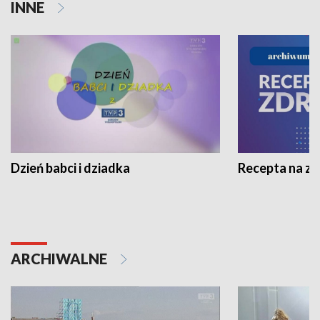
INNE
Dzień babci i dziadka
Recepta na z
ARCHIWALNE