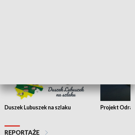
Kalejdoskop
Sołtys na med
WYPOCZYNEK I REKREACJA
Duszek Lubuszek na szlaku
Projekt Odra
REPORTAŻE