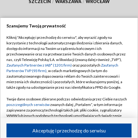
SZCZECIN
/
WARSZAWA
/
WROCŁAW
Szanujemy Twoją prywatność
Dołącz do nas:
Kliknij "Akceptuję i przechodzę do serwisu", aby wyrazić zgody na
korzystanie z technologii automatycznego śledzenia i zbierania danych,
TVP
dostęp do informacji na Twoim urządzeniu końcowym i ich
Abonament TVP
przechowywanie oraz na przetwarzanie Twoich danych osobowych przez
Regulamin TVP
nas, czyli Telewizję Polską S.A. w likwidacji (zwaną dalej również „TVP”),
Emisja w TVP
Polityka prywatności
Zaufanych Partnerów z IAB* (1201 firm)
oraz pozostałych
Zaufanych
Partnerów TVP (93 firm)
, w celach marketingowych (w tym do
Centrum informacji TVP
Moje zgody
zautomatyzowanego dopasowania reklam do Twoich zainteresowań i
mierzenia ich skuteczności) i pozostałych, które wskazujemy poniżej, a
Naziemna Telewizja Cyfrowa
Pomoc
także zgody na udostępnianie przez nas identyfikatora PPID do Google.
Sklep TVP
Biuro reklamy
Twoje dane osobowe zbierane podczas odwiedzania przez Ciebie naszych
Rada Programowa
Kontakt
poszczególnych serwisów
zwanych dalej „Portalem”, w tym informacje
zapisywane za pomocą technologii takich jak: pliki cookie, sygnalizatory
System NOS
WWW lub innych podobnych technologii umożliwiających świadczenie
dopasowanych i bezpiecznych usług, personalizację treści oraz reklam,
Informacje o nadawcy
Kanały
udostępnianie funkcji mediów społecznościowych oraz analizowanie
Akceptuję i przechodzę do serwisu
ruchu w Internecie.
Program dla prasy