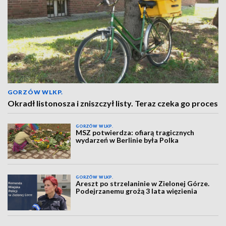
GORZÓW WLKP.
Okradł listonosza i zniszczył listy. Teraz czeka go proces
GORZÓW WLKP.
MSZ potwierdza: ofiarą tragicznych
wydarzeń w Berlinie była Polka
GORZÓW WLKP.
Areszt po strzelaninie w Zielonej Górze.
Podejrzanemu grożą 3 lata więzienia