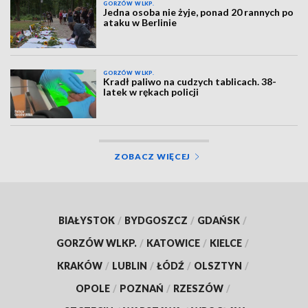
GORZÓW WLKP.
Jedna osoba nie żyje, ponad 20 rannych po
ataku w Berlinie
GORZÓW WLKP.
Kradł paliwo na cudzych tablicach. 38-
latek w rękach policji
ZOBACZ WIĘCEJ
BIAŁYSTOK
/
BYDGOSZCZ
/
GDAŃSK
/
GORZÓW WLKP.
/
KATOWICE
/
KIELCE
/
KRAKÓW
/
LUBLIN
/
ŁÓDŹ
/
OLSZTYN
/
OPOLE
/
POZNAŃ
/
RZESZÓW
/