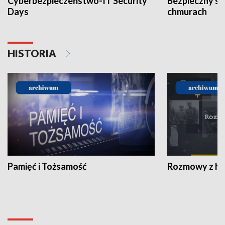
Cyberbezpieczeństwo-IT Security
Bezpieczny s
Days
chmurach
HISTORIA
Pamięć i Tożsamość
Rozmowy z his