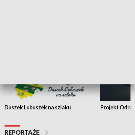
Kalejdoskop
Sołtys na med
WYPOCZYNEK I REKREACJA
Duszek Lubuszek na szlaku
Projekt Odra
REPORTAŻE