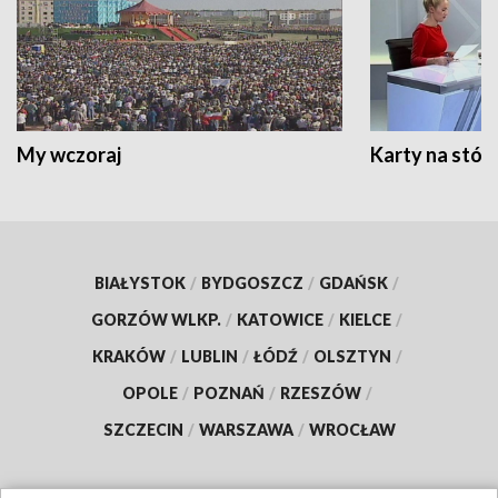
My wczoraj
Karty na stół:
BIAŁYSTOK
/
BYDGOSZCZ
/
GDAŃSK
/
GORZÓW WLKP.
/
KATOWICE
/
KIELCE
/
KRAKÓW
/
LUBLIN
/
ŁÓDŹ
/
OLSZTYN
/
OPOLE
/
POZNAŃ
/
RZESZÓW
/
SZCZECIN
/
WARSZAWA
/
WROCŁAW