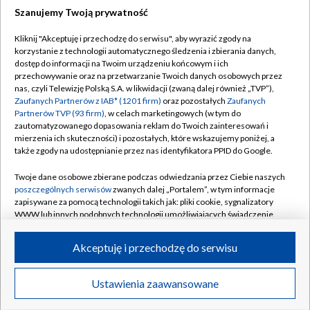
Szanujemy Twoją prywatność
Dołącz do nas:
Kliknij "Akceptuję i przechodzę do serwisu", aby wyrazić zgody na
korzystanie z technologii automatycznego śledzenia i zbierania danych,
TVP
dostęp do informacji na Twoim urządzeniu końcowym i ich
Abonament TVP
przechowywanie oraz na przetwarzanie Twoich danych osobowych przez
Regulamin TVP
nas, czyli Telewizję Polską S.A. w likwidacji (zwaną dalej również „TVP”),
Emisja w TVP
Polityka prywatności
Zaufanych Partnerów z IAB* (1201 firm)
oraz pozostałych
Zaufanych
Partnerów TVP (93 firm)
, w celach marketingowych (w tym do
Centrum informacji TVP
Moje zgody
zautomatyzowanego dopasowania reklam do Twoich zainteresowań i
mierzenia ich skuteczności) i pozostałych, które wskazujemy poniżej, a
Naziemna Telewizja Cyfrowa
Pomoc
także zgody na udostępnianie przez nas identyfikatora PPID do Google.
Sklep TVP
Biuro reklamy
Twoje dane osobowe zbierane podczas odwiedzania przez Ciebie naszych
Rada Programowa
Kontakt
poszczególnych serwisów
zwanych dalej „Portalem”, w tym informacje
zapisywane za pomocą technologii takich jak: pliki cookie, sygnalizatory
System NOS
WWW lub innych podobnych technologii umożliwiających świadczenie
dopasowanych i bezpiecznych usług, personalizację treści oraz reklam,
Informacje o nadawcy
Kanały
udostępnianie funkcji mediów społecznościowych oraz analizowanie
Akceptuję i przechodzę do serwisu
ruchu w Internecie.
Program dla prasy
©2026 Telewizja Polska S.A. w likwidacji
Biuro Reklamy
Twoje dane osobowe zbierane podczas odwiedzania przez Ciebie
Ustawienia zaawansowane
poszczególnych serwisów
na Portalu, takie jak adresy IP, identyfikatory
Ogłoszenie przetargowe
Twoich urządzeń końcowych i identyfikatory plików cookie, informacje o