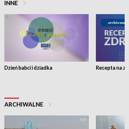
INNE
Dzień babci i dziadka
Recepta na z
ARCHIWALNE