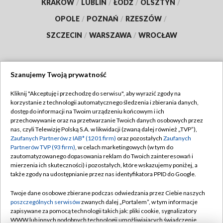
KRAKÓW
/
LUBLIN
/
ŁÓDŹ
/
OLSZTYN
/
OPOLE
/
POZNAŃ
/
RZESZÓW
/
SZCZECIN
/
WARSZAWA
/
WROCŁAW
Szanujemy Twoją prywatność
Dołącz do nas:
Kliknij "Akceptuję i przechodzę do serwisu", aby wyrazić zgody na
korzystanie z technologii automatycznego śledzenia i zbierania danych,
TVP
dostęp do informacji na Twoim urządzeniu końcowym i ich
Abonament TVP
przechowywanie oraz na przetwarzanie Twoich danych osobowych przez
Regulamin TVP
nas, czyli Telewizję Polską S.A. w likwidacji (zwaną dalej również „TVP”),
Emisja w TVP
Polityka prywatności
Zaufanych Partnerów z IAB* (1201 firm)
oraz pozostałych
Zaufanych
Partnerów TVP (93 firm)
, w celach marketingowych (w tym do
Centrum informacji TVP
Moje zgody
zautomatyzowanego dopasowania reklam do Twoich zainteresowań i
mierzenia ich skuteczności) i pozostałych, które wskazujemy poniżej, a
Naziemna Telewizja Cyfrowa
Pomoc
także zgody na udostępnianie przez nas identyfikatora PPID do Google.
Sklep TVP
Biuro reklamy
Twoje dane osobowe zbierane podczas odwiedzania przez Ciebie naszych
Rada Programowa
Kontakt
poszczególnych serwisów
zwanych dalej „Portalem”, w tym informacje
zapisywane za pomocą technologii takich jak: pliki cookie, sygnalizatory
System NOS
WWW lub innych podobnych technologii umożliwiających świadczenie