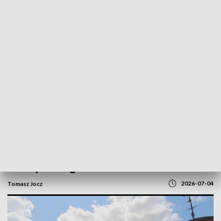
POWRÓT DO
GORZÓW WLKP.
TVP REGIONY
Ryzykowny skok do Warty postawił
służby na nogi
2026-07-04
Tomasz Jocz