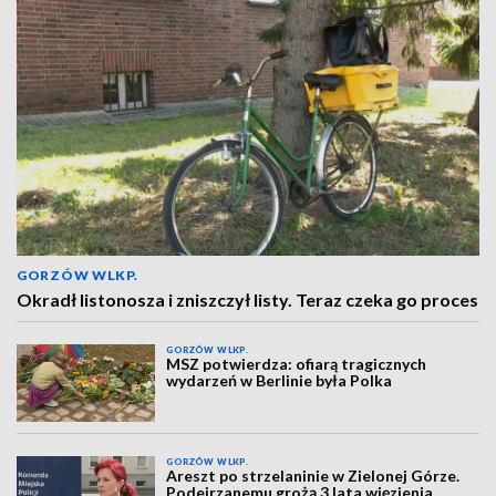
GORZÓW WLKP.
Okradł listonosza i zniszczył listy. Teraz czeka go proces
GORZÓW WLKP.
MSZ potwierdza: ofiarą tragicznych
wydarzeń w Berlinie była Polka
GORZÓW WLKP.
Areszt po strzelaninie w Zielonej Górze.
Podejrzanemu grożą 3 lata więzienia