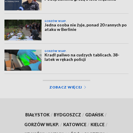
GORZÓW WLKP.
Jedna osoba nie żyje, ponad 20 rannych po
ataku w Berlinie
GORZÓW WLKP.
Kradł paliwo na cudzych tablicach. 38-
latek w rękach policji
ZOBACZ WIĘCEJ
BIAŁYSTOK
/
BYDGOSZCZ
/
GDAŃSK
/
GORZÓW WLKP.
/
KATOWICE
/
KIELCE
/