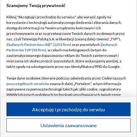
Szanujemy Twoją prywatność
Dołącz do nas:
Kliknij "Akceptuję i przechodzę do serwisu", aby wyrazić zgody na
korzystanie z technologii automatycznego śledzenia i zbierania danych,
TVP
dostęp do informacji na Twoim urządzeniu końcowym i ich
Abonament TVP
przechowywanie oraz na przetwarzanie Twoich danych osobowych przez
Regulamin TVP
nas, czyli Telewizję Polską S.A. w likwidacji (zwaną dalej również „TVP”),
Emisja w TVP
Polityka prywatności
Zaufanych Partnerów z IAB* (1201 firm)
oraz pozostałych
Zaufanych
Partnerów TVP (93 firm)
, w celach marketingowych (w tym do
Centrum informacji TVP
Moje zgody
zautomatyzowanego dopasowania reklam do Twoich zainteresowań i
mierzenia ich skuteczności) i pozostałych, które wskazujemy poniżej, a
Naziemna Telewizja Cyfrowa
Pomoc
także zgody na udostępnianie przez nas identyfikatora PPID do Google.
Sklep TVP
Biuro reklamy
Twoje dane osobowe zbierane podczas odwiedzania przez Ciebie naszych
Rada Programowa
Kontakt
poszczególnych serwisów
zwanych dalej „Portalem”, w tym informacje
zapisywane za pomocą technologii takich jak: pliki cookie, sygnalizatory
System NOS
WWW lub innych podobnych technologii umożliwiających świadczenie
dopasowanych i bezpiecznych usług, personalizację treści oraz reklam,
Informacje o nadawcy
Kanały
udostępnianie funkcji mediów społecznościowych oraz analizowanie
Akceptuję i przechodzę do serwisu
ruchu w Internecie.
Program dla prasy
©2026 Telewizja Polska S.A. w likwidacji
Biuro Reklamy
Twoje dane osobowe zbierane podczas odwiedzania przez Ciebie
Ustawienia zaawansowane
poszczególnych serwisów
na Portalu, takie jak adresy IP, identyfikatory
Ogłoszenie przetargowe
Twoich urządzeń końcowych i identyfikatory plików cookie, informacje o