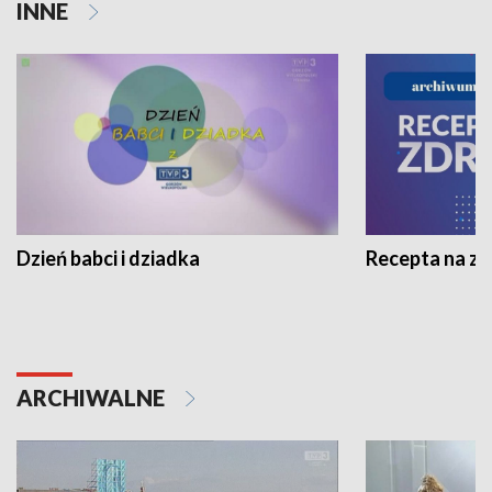
INNE
Dzień babci i dziadka
Recepta na z
ARCHIWALNE