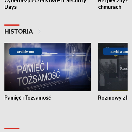
Cyberbezpieczeństwo-IT Security
Bezpieczny s
Days
chmurach
HISTORIA
Pamięć i Tożsamość
Rozmowy z his