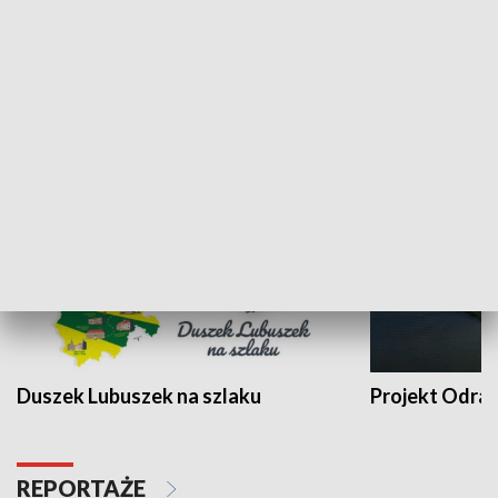
Kalejdoskop
Sołtys na med
WYPOCZYNEK I REKREACJA
Duszek Lubuszek na szlaku
Projekt Odra
REPORTAŻE