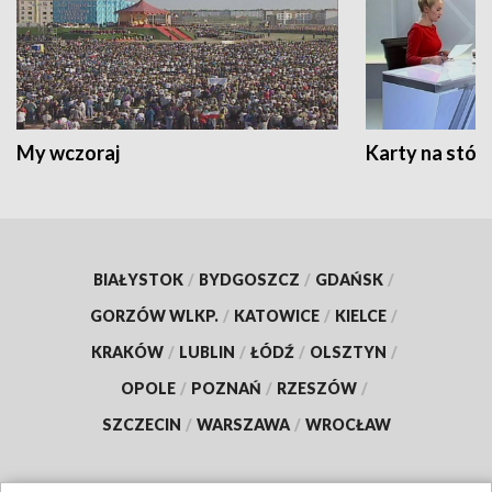
My wczoraj
Karty na stół:
BIAŁYSTOK
/
BYDGOSZCZ
/
GDAŃSK
/
GORZÓW WLKP.
/
KATOWICE
/
KIELCE
/
KRAKÓW
/
LUBLIN
/
ŁÓDŹ
/
OLSZTYN
/
OPOLE
/
POZNAŃ
/
RZESZÓW
/
SZCZECIN
/
WARSZAWA
/
WROCŁAW