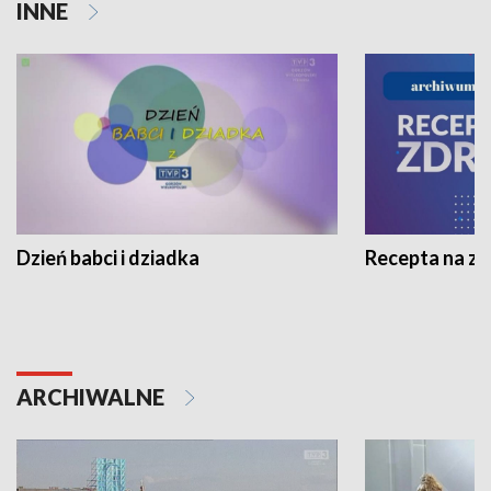
INNE
Dzień babci i dziadka
Recepta na z
ARCHIWALNE