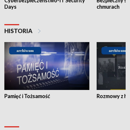
Cyberbezpieczeństwo-IT Security
Bezpieczny s
Days
chmurach
HISTORIA
Pamięć i Tożsamość
Rozmowy z his