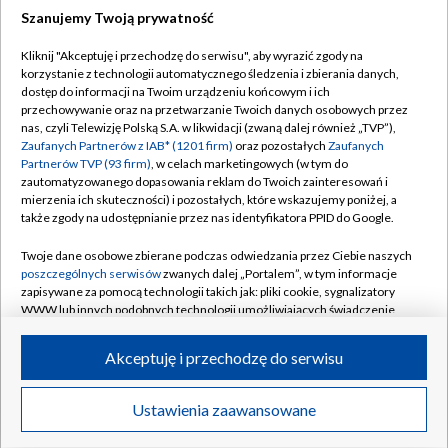
Szanujemy Twoją prywatność
Dołącz do nas:
Kliknij "Akceptuję i przechodzę do serwisu", aby wyrazić zgody na
korzystanie z technologii automatycznego śledzenia i zbierania danych,
TVP
dostęp do informacji na Twoim urządzeniu końcowym i ich
Abonament TVP
przechowywanie oraz na przetwarzanie Twoich danych osobowych przez
Regulamin TVP
nas, czyli Telewizję Polską S.A. w likwidacji (zwaną dalej również „TVP”),
Emisja w TVP
Polityka prywatności
Zaufanych Partnerów z IAB* (1201 firm)
oraz pozostałych
Zaufanych
Partnerów TVP (93 firm)
, w celach marketingowych (w tym do
Centrum informacji TVP
Moje zgody
zautomatyzowanego dopasowania reklam do Twoich zainteresowań i
mierzenia ich skuteczności) i pozostałych, które wskazujemy poniżej, a
Naziemna Telewizja Cyfrowa
Pomoc
także zgody na udostępnianie przez nas identyfikatora PPID do Google.
Sklep TVP
Biuro reklamy
Twoje dane osobowe zbierane podczas odwiedzania przez Ciebie naszych
Rada Programowa
Kontakt
poszczególnych serwisów
zwanych dalej „Portalem”, w tym informacje
zapisywane za pomocą technologii takich jak: pliki cookie, sygnalizatory
System NOS
WWW lub innych podobnych technologii umożliwiających świadczenie
dopasowanych i bezpiecznych usług, personalizację treści oraz reklam,
Informacje o nadawcy
Kanały
udostępnianie funkcji mediów społecznościowych oraz analizowanie
Akceptuję i przechodzę do serwisu
ruchu w Internecie.
Program dla prasy
©2026 Telewizja Polska S.A. w likwidacji
Biuro Reklamy
Twoje dane osobowe zbierane podczas odwiedzania przez Ciebie
Ustawienia zaawansowane
poszczególnych serwisów
na Portalu, takie jak adresy IP, identyfikatory
Ogłoszenie przetargowe
Twoich urządzeń końcowych i identyfikatory plików cookie, informacje o