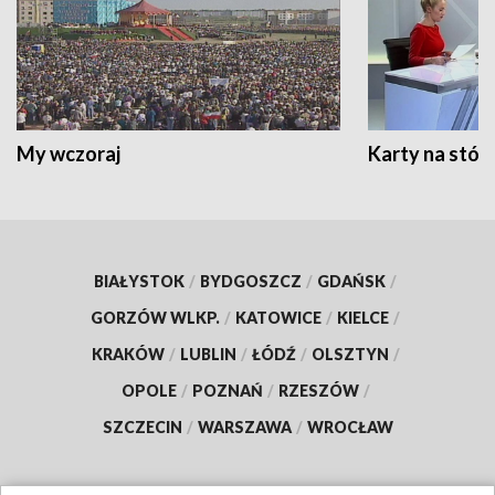
My wczoraj
Karty na stół:
BIAŁYSTOK
/
BYDGOSZCZ
/
GDAŃSK
/
GORZÓW WLKP.
/
KATOWICE
/
KIELCE
/
KRAKÓW
/
LUBLIN
/
ŁÓDŹ
/
OLSZTYN
/
OPOLE
/
POZNAŃ
/
RZESZÓW
/
SZCZECIN
/
WARSZAWA
/
WROCŁAW