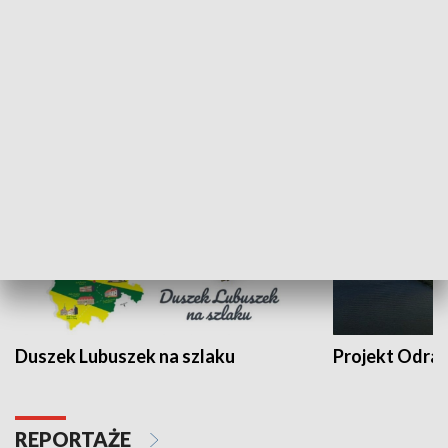
Kalejdoskop
Sołtys na med
WYPOCZYNEK I REKREACJA
Duszek Lubuszek na szlaku
Projekt Odra
REPORTAŻE