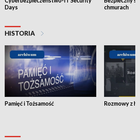
Cyberbezpieczeństwo-IT Security
Bezpieczny s
Days
chmurach
HISTORIA
Pamięć i Tożsamość
Rozmowy z his