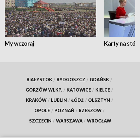
My wczoraj
Karty na stół:
BIAŁYSTOK
/
BYDGOSZCZ
/
GDAŃSK
/
GORZÓW WLKP.
/
KATOWICE
/
KIELCE
/
KRAKÓW
/
LUBLIN
/
ŁÓDŹ
/
OLSZTYN
/
OPOLE
/
POZNAŃ
/
RZESZÓW
/
SZCZECIN
/
WARSZAWA
/
WROCŁAW