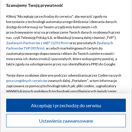
Szanujemy Twoją prywatność
Dołącz do nas:
Kliknij "Akceptuję i przechodzę do serwisu", aby wyrazić zgody na
korzystanie z technologii automatycznego śledzenia i zbierania danych,
TVP
dostęp do informacji na Twoim urządzeniu końcowym i ich
Abonament TVP
przechowywanie oraz na przetwarzanie Twoich danych osobowych przez
Regulamin TVP
nas, czyli Telewizję Polską S.A. w likwidacji (zwaną dalej również „TVP”),
Emisja w TVP
Polityka prywatności
Zaufanych Partnerów z IAB* (1201 firm)
oraz pozostałych
Zaufanych
Partnerów TVP (93 firm)
, w celach marketingowych (w tym do
Centrum informacji TVP
Moje zgody
zautomatyzowanego dopasowania reklam do Twoich zainteresowań i
mierzenia ich skuteczności) i pozostałych, które wskazujemy poniżej, a
Naziemna Telewizja Cyfrowa
Pomoc
także zgody na udostępnianie przez nas identyfikatora PPID do Google.
Sklep TVP
Biuro reklamy
Twoje dane osobowe zbierane podczas odwiedzania przez Ciebie naszych
Rada Programowa
Kontakt
poszczególnych serwisów
zwanych dalej „Portalem”, w tym informacje
zapisywane za pomocą technologii takich jak: pliki cookie, sygnalizatory
System NOS
WWW lub innych podobnych technologii umożliwiających świadczenie
dopasowanych i bezpiecznych usług, personalizację treści oraz reklam,
Informacje o nadawcy
Kanały
udostępnianie funkcji mediów społecznościowych oraz analizowanie
Akceptuję i przechodzę do serwisu
ruchu w Internecie.
Program dla prasy
©2026 Telewizja Polska S.A. w likwidacji
Biuro Reklamy
Twoje dane osobowe zbierane podczas odwiedzania przez Ciebie
Ustawienia zaawansowane
poszczególnych serwisów
na Portalu, takie jak adresy IP, identyfikatory
Ogłoszenie przetargowe
Twoich urządzeń końcowych i identyfikatory plików cookie, informacje o