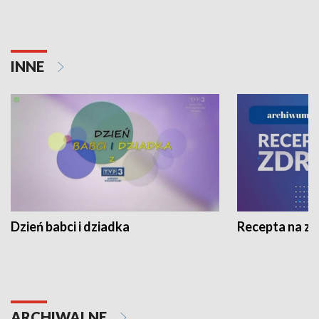
INNE
Dzień babci i dziadka
Recepta na z
ARCHIWALNE