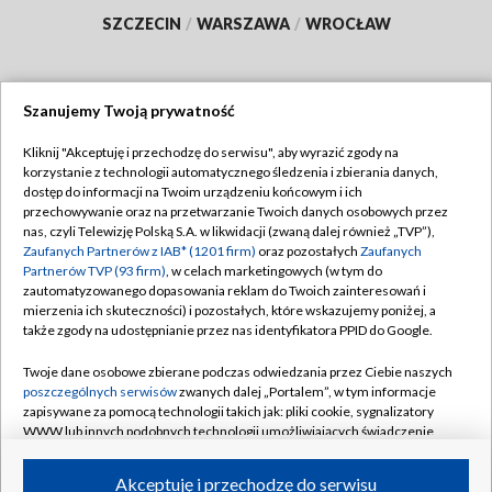
SZCZECIN
/
WARSZAWA
/
WROCŁAW
Szanujemy Twoją prywatność
Dołącz do nas:
Kliknij "Akceptuję i przechodzę do serwisu", aby wyrazić zgody na
korzystanie z technologii automatycznego śledzenia i zbierania danych,
TVP
dostęp do informacji na Twoim urządzeniu końcowym i ich
Abonament TVP
przechowywanie oraz na przetwarzanie Twoich danych osobowych przez
Regulamin TVP
nas, czyli Telewizję Polską S.A. w likwidacji (zwaną dalej również „TVP”),
Emisja w TVP
Polityka prywatności
Zaufanych Partnerów z IAB* (1201 firm)
oraz pozostałych
Zaufanych
Partnerów TVP (93 firm)
, w celach marketingowych (w tym do
Centrum informacji TVP
Moje zgody
zautomatyzowanego dopasowania reklam do Twoich zainteresowań i
mierzenia ich skuteczności) i pozostałych, które wskazujemy poniżej, a
Naziemna Telewizja Cyfrowa
Pomoc
także zgody na udostępnianie przez nas identyfikatora PPID do Google.
Sklep TVP
Biuro reklamy
Twoje dane osobowe zbierane podczas odwiedzania przez Ciebie naszych
Rada Programowa
Kontakt
poszczególnych serwisów
zwanych dalej „Portalem”, w tym informacje
zapisywane za pomocą technologii takich jak: pliki cookie, sygnalizatory
System NOS
WWW lub innych podobnych technologii umożliwiających świadczenie
dopasowanych i bezpiecznych usług, personalizację treści oraz reklam,
Informacje o nadawcy
Kanały
udostępnianie funkcji mediów społecznościowych oraz analizowanie
Akceptuję i przechodzę do serwisu
ruchu w Internecie.