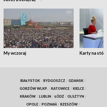
My wczoraj
Karty na stół:
BIAŁYSTOK
/
BYDGOSZCZ
/
GDAŃSK
/
GORZÓW WLKP.
/
KATOWICE
/
KIELCE
/
KRAKÓW
/
LUBLIN
/
ŁÓDŹ
/
OLSZTYN
/
OPOLE
/
POZNAŃ
/
RZESZÓW
/