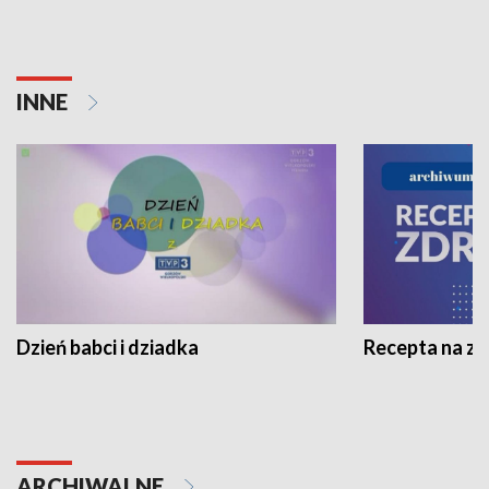
INNE
Dzień babci i dziadka
Recepta na z
ARCHIWALNE