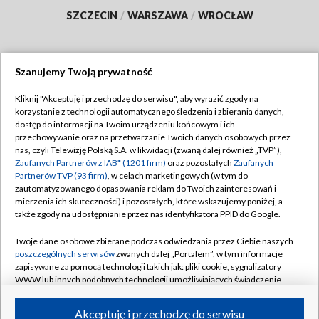
SZCZECIN
/
WARSZAWA
/
WROCŁAW
Szanujemy Twoją prywatność
Dołącz do nas:
Kliknij "Akceptuję i przechodzę do serwisu", aby wyrazić zgody na
korzystanie z technologii automatycznego śledzenia i zbierania danych,
TVP
dostęp do informacji na Twoim urządzeniu końcowym i ich
Abonament TVP
przechowywanie oraz na przetwarzanie Twoich danych osobowych przez
Regulamin TVP
nas, czyli Telewizję Polską S.A. w likwidacji (zwaną dalej również „TVP”),
Emisja w TVP
Polityka prywatności
Zaufanych Partnerów z IAB* (1201 firm)
oraz pozostałych
Zaufanych
Partnerów TVP (93 firm)
, w celach marketingowych (w tym do
Centrum informacji TVP
Moje zgody
zautomatyzowanego dopasowania reklam do Twoich zainteresowań i
mierzenia ich skuteczności) i pozostałych, które wskazujemy poniżej, a
Naziemna Telewizja Cyfrowa
Pomoc
także zgody na udostępnianie przez nas identyfikatora PPID do Google.
Sklep TVP
Biuro reklamy
Twoje dane osobowe zbierane podczas odwiedzania przez Ciebie naszych
Rada Programowa
Kontakt
poszczególnych serwisów
zwanych dalej „Portalem”, w tym informacje
zapisywane za pomocą technologii takich jak: pliki cookie, sygnalizatory
System NOS
WWW lub innych podobnych technologii umożliwiających świadczenie
dopasowanych i bezpiecznych usług, personalizację treści oraz reklam,
Informacje o nadawcy
Kanały
udostępnianie funkcji mediów społecznościowych oraz analizowanie
Akceptuję i przechodzę do serwisu
ruchu w Internecie.