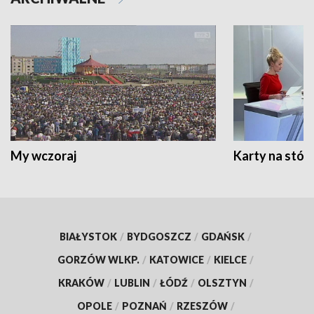
My wczoraj
Karty na stół:
BIAŁYSTOK
/
BYDGOSZCZ
/
GDAŃSK
/
GORZÓW WLKP.
/
KATOWICE
/
KIELCE
/
KRAKÓW
/
LUBLIN
/
ŁÓDŹ
/
OLSZTYN
/
OPOLE
/
POZNAŃ
/
RZESZÓW
/