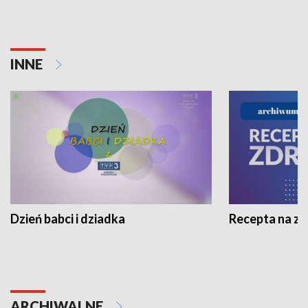
INNE
Dzień babci i dziadka
Recepta na z
ARCHIWALNE