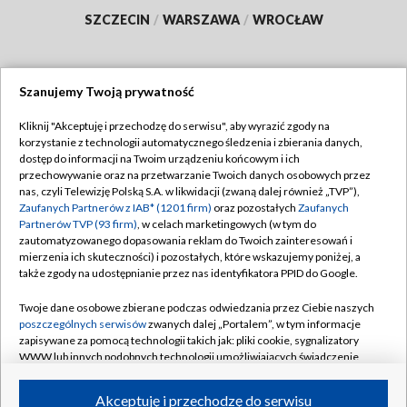
SZCZECIN
/
WARSZAWA
/
WROCŁAW
Szanujemy Twoją prywatność
Dołącz do nas:
Kliknij "Akceptuję i przechodzę do serwisu", aby wyrazić zgody na
korzystanie z technologii automatycznego śledzenia i zbierania danych,
TVP
dostęp do informacji na Twoim urządzeniu końcowym i ich
Abonament TVP
przechowywanie oraz na przetwarzanie Twoich danych osobowych przez
Regulamin TVP
nas, czyli Telewizję Polską S.A. w likwidacji (zwaną dalej również „TVP”),
Emisja w TVP
Polityka prywatności
Zaufanych Partnerów z IAB* (1201 firm)
oraz pozostałych
Zaufanych
Partnerów TVP (93 firm)
, w celach marketingowych (w tym do
Centrum informacji TVP
Moje zgody
zautomatyzowanego dopasowania reklam do Twoich zainteresowań i
mierzenia ich skuteczności) i pozostałych, które wskazujemy poniżej, a
Naziemna Telewizja Cyfrowa
Pomoc
także zgody na udostępnianie przez nas identyfikatora PPID do Google.
Sklep TVP
Biuro reklamy
Twoje dane osobowe zbierane podczas odwiedzania przez Ciebie naszych
Rada Programowa
Kontakt
poszczególnych serwisów
zwanych dalej „Portalem”, w tym informacje
zapisywane za pomocą technologii takich jak: pliki cookie, sygnalizatory
System NOS
WWW lub innych podobnych technologii umożliwiających świadczenie
dopasowanych i bezpiecznych usług, personalizację treści oraz reklam,
Informacje o nadawcy
Kanały
udostępnianie funkcji mediów społecznościowych oraz analizowanie
Akceptuję i przechodzę do serwisu
ruchu w Internecie.