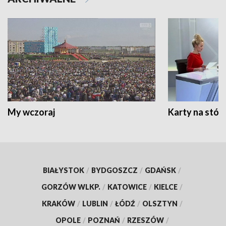
My wczoraj
Karty na stół:
BIAŁYSTOK
/
BYDGOSZCZ
/
GDAŃSK
/
GORZÓW WLKP.
/
KATOWICE
/
KIELCE
/
KRAKÓW
/
LUBLIN
/
ŁÓDŹ
/
OLSZTYN
/
OPOLE
/
POZNAŃ
/
RZESZÓW
/