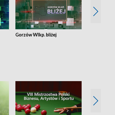
Gorzów Wlkp. bliżej
Lubuskie bliż