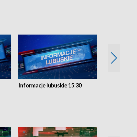
Informacje lubuskie 15:30
Przegląd ty