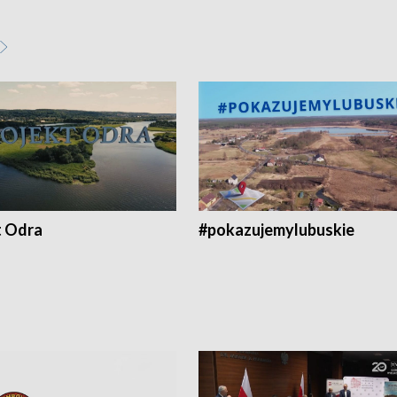
t Odra
#pokazujemylubuskie