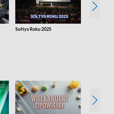
h
Sołtys Roku 2025
20 lat minęł
Wlkp.