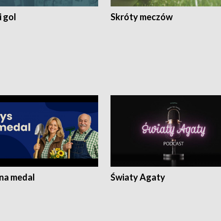
 gol
Skróty meczów
 na medal
Światy Agaty