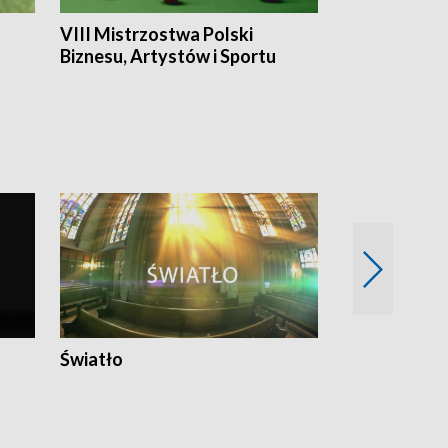
VIII Mistrzostwa Polski
Cztery kwar
Biznesu, Artystów i Sportu
Światło
Nowy adres