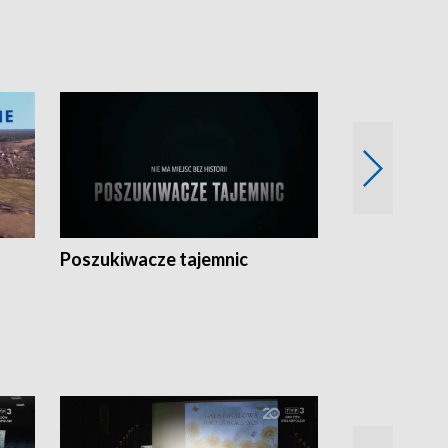
Poszukiwacze tajemnic
Kostrzyn na 