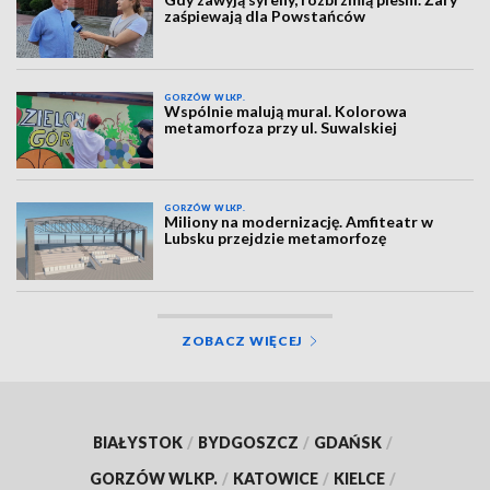
zaśpiewają dla Powstańców
GORZÓW WLKP.
Wspólnie malują mural. Kolorowa
metamorfoza przy ul. Suwalskiej
GORZÓW WLKP.
Miliony na modernizację. Amfiteatr w
Lubsku przejdzie metamorfozę
ZOBACZ WIĘCEJ
BIAŁYSTOK
/
BYDGOSZCZ
/
GDAŃSK
/
GORZÓW WLKP.
/
KATOWICE
/
KIELCE
/