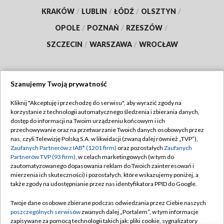
KRAKÓW
/
LUBLIN
/
ŁÓDŹ
/
OLSZTYN
/
OPOLE
/
POZNAŃ
/
RZESZÓW
/
SZCZECIN
/
WARSZAWA
/
WROCŁAW
Szanujemy Twoją prywatność
Dołącz do nas:
Kliknij "Akceptuję i przechodzę do serwisu", aby wyrazić zgody na
korzystanie z technologii automatycznego śledzenia i zbierania danych,
TVP
dostęp do informacji na Twoim urządzeniu końcowym i ich
Abonament TVP
przechowywanie oraz na przetwarzanie Twoich danych osobowych przez
Regulamin TVP
nas, czyli Telewizję Polską S.A. w likwidacji (zwaną dalej również „TVP”),
Emisja w TVP
Polityka prywatności
Zaufanych Partnerów z IAB* (1201 firm)
oraz pozostałych
Zaufanych
Partnerów TVP (93 firm)
, w celach marketingowych (w tym do
Centrum informacji TVP
Moje zgody
zautomatyzowanego dopasowania reklam do Twoich zainteresowań i
mierzenia ich skuteczności) i pozostałych, które wskazujemy poniżej, a
Naziemna Telewizja Cyfrowa
Pomoc
także zgody na udostępnianie przez nas identyfikatora PPID do Google.
Sklep TVP
Biuro reklamy
Twoje dane osobowe zbierane podczas odwiedzania przez Ciebie naszych
Rada Programowa
Kontakt
poszczególnych serwisów
zwanych dalej „Portalem”, w tym informacje
zapisywane za pomocą technologii takich jak: pliki cookie, sygnalizatory