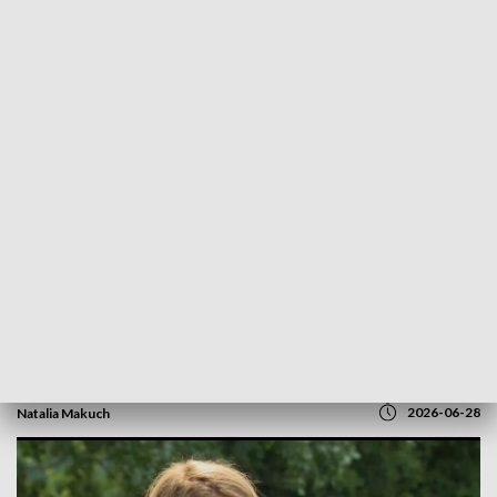
POWRÓT DO
GORZÓW WLKP.
TVP REGIONY
55 lat filmowych tradycji. Startuje
Lubuskie Lato Filmowe
2026-06-28
Natalia Makuch