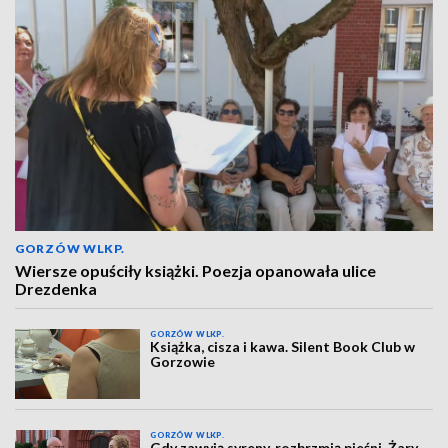
GORZÓW WLKP.
Wiersze opuściły książki. Poezja opanowała ulice
Drezdenka
GORZÓW WLKP.
Książka, cisza i kawa. Silent Book Club w
Gorzowie
GORZÓW WLKP.
Gdy zawyją syreny, rozbrzmią pieśni. Żary