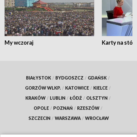
My wczoraj
Karty na stół:
BIAŁYSTOK
/
BYDGOSZCZ
/
GDAŃSK
/
GORZÓW WLKP.
/
KATOWICE
/
KIELCE
/
KRAKÓW
/
LUBLIN
/
ŁÓDŹ
/
OLSZTYN
/
OPOLE
/
POZNAŃ
/
RZESZÓW
/
SZCZECIN
/
WARSZAWA
/
WROCŁAW