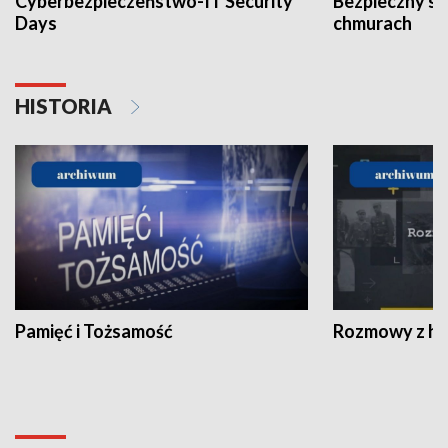
Cyberbezpieczeństwo-IT Security
Bezpieczny s
Days
chmurach
HISTORIA
Pamięć i Tożsamość
Rozmowy z his