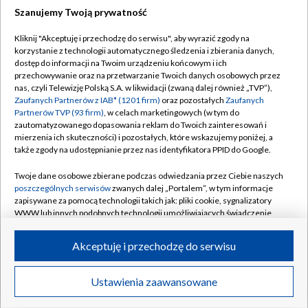
Szanujemy Twoją prywatność
Dołącz do nas:
Kliknij "Akceptuję i przechodzę do serwisu", aby wyrazić zgody na
korzystanie z technologii automatycznego śledzenia i zbierania danych,
TVP
dostęp do informacji na Twoim urządzeniu końcowym i ich
Abonament TVP
przechowywanie oraz na przetwarzanie Twoich danych osobowych przez
Regulamin TVP
nas, czyli Telewizję Polską S.A. w likwidacji (zwaną dalej również „TVP”),
Emisja w TVP
Polityka prywatności
Zaufanych Partnerów z IAB* (1201 firm)
oraz pozostałych
Zaufanych
Partnerów TVP (93 firm)
, w celach marketingowych (w tym do
Centrum informacji TVP
Moje zgody
zautomatyzowanego dopasowania reklam do Twoich zainteresowań i
mierzenia ich skuteczności) i pozostałych, które wskazujemy poniżej, a
Naziemna Telewizja Cyfrowa
Pomoc
także zgody na udostępnianie przez nas identyfikatora PPID do Google.
Sklep TVP
Biuro reklamy
Twoje dane osobowe zbierane podczas odwiedzania przez Ciebie naszych
Rada Programowa
Kontakt
poszczególnych serwisów
zwanych dalej „Portalem”, w tym informacje
zapisywane za pomocą technologii takich jak: pliki cookie, sygnalizatory
System NOS
WWW lub innych podobnych technologii umożliwiających świadczenie
dopasowanych i bezpiecznych usług, personalizację treści oraz reklam,
Informacje o nadawcy
Kanały
udostępnianie funkcji mediów społecznościowych oraz analizowanie
Akceptuję i przechodzę do serwisu
ruchu w Internecie.
Program dla prasy
©2026 Telewizja Polska S.A. w likwidacji
Biuro Reklamy
Twoje dane osobowe zbierane podczas odwiedzania przez Ciebie
Ustawienia zaawansowane
poszczególnych serwisów
na Portalu, takie jak adresy IP, identyfikatory
Ogłoszenie przetargowe
Twoich urządzeń końcowych i identyfikatory plików cookie, informacje o