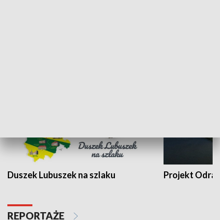
Kalejdoskop
Sołtys na med
WYPOCZYNEK I REKREACJA
Duszek Lubuszek na szlaku
Projekt Odra
REPORTAŻE