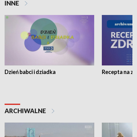
INNE
Dzień babci i dziadka
Recepta na z
ARCHIWALNE