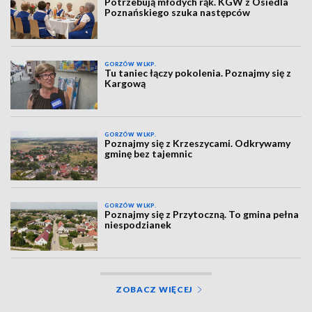
Potrzebują młodych rąk. KGW z Osiedla
Poznańskiego szuka następców
GORZÓW WLKP.
Tu taniec łączy pokolenia. Poznajmy się z
Kargową
GORZÓW WLKP.
Poznajmy się z Krzeszycami. Odkrywamy
gminę bez tajemnic
GORZÓW WLKP.
Poznajmy się z Przytoczną. To gmina pełna
niespodzianek
ZOBACZ WIĘCEJ