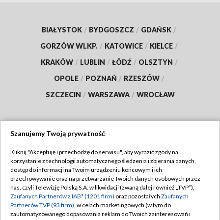
BIAŁYSTOK
/
BYDGOSZCZ
/
GDAŃSK
/
GORZÓW WLKP.
/
KATOWICE
/
KIELCE
/
KRAKÓW
/
LUBLIN
/
ŁÓDŹ
/
OLSZTYN
/
OPOLE
/
POZNAŃ
/
RZESZÓW
/
SZCZECIN
/
WARSZAWA
/
WROCŁAW
Szanujemy Twoją prywatność
Dołącz do nas:
Kliknij "Akceptuję i przechodzę do serwisu", aby wyrazić zgody na
korzystanie z technologii automatycznego śledzenia i zbierania danych,
TVP
dostęp do informacji na Twoim urządzeniu końcowym i ich
Abonament TVP
przechowywanie oraz na przetwarzanie Twoich danych osobowych przez
Regulamin TVP
nas, czyli Telewizję Polską S.A. w likwidacji (zwaną dalej również „TVP”),
Emisja w TVP
Zaufanych Partnerów z IAB* (1201 firm)
oraz pozostałych
Zaufanych
Polityka prywatności
Partnerów TVP (93 firm)
, w celach marketingowych (w tym do
Centrum informacji TVP
Moje zgody
zautomatyzowanego dopasowania reklam do Twoich zainteresowań i