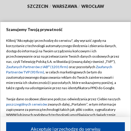
SZCZECIN
/
WARSZAWA
/
WROCŁAW
Szanujemy Twoją prywatność
Dołącz do nas:
Kliknij "Akceptuję i przechodzę do serwisu", aby wyrazić zgody na
korzystanie z technologii automatycznego śledzenia i zbierania danych,
TVP
dostęp do informacji na Twoim urządzeniu końcowym i ich
Abonament TVP
przechowywanie oraz na przetwarzanie Twoich danych osobowych przez
Regulamin TVP
nas, czyli Telewizję Polską S.A. w likwidacji (zwaną dalej również „TVP”),
Emisja w TVP
Polityka prywatności
Zaufanych Partnerów z IAB* (1201 firm)
oraz pozostałych
Zaufanych
Partnerów TVP (93 firm)
, w celach marketingowych (w tym do
Centrum informacji TVP
Moje zgody
zautomatyzowanego dopasowania reklam do Twoich zainteresowań i
mierzenia ich skuteczności) i pozostałych, które wskazujemy poniżej, a
Naziemna Telewizja Cyfrowa
Pomoc
także zgody na udostępnianie przez nas identyfikatora PPID do Google.
Sklep TVP
Biuro reklamy
Twoje dane osobowe zbierane podczas odwiedzania przez Ciebie naszych
Rada Programowa
Kontakt
poszczególnych serwisów
zwanych dalej „Portalem”, w tym informacje
zapisywane za pomocą technologii takich jak: pliki cookie, sygnalizatory
System NOS
WWW lub innych podobnych technologii umożliwiających świadczenie
dopasowanych i bezpiecznych usług, personalizację treści oraz reklam,
Informacje o nadawcy
Kanały
udostępnianie funkcji mediów społecznościowych oraz analizowanie
Akceptuję i przechodzę do serwisu
ruchu w Internecie.