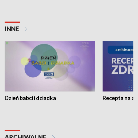
INNE
Dzień babci i dziadka
Recepta na z
ARCHIWALNE