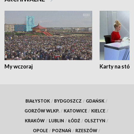
My wczoraj
Karty na stół:
BIAŁYSTOK
/
BYDGOSZCZ
/
GDAŃSK
/
GORZÓW WLKP.
/
KATOWICE
/
KIELCE
/
KRAKÓW
/
LUBLIN
/
ŁÓDŹ
/
OLSZTYN
/
OPOLE
/
POZNAŃ
/
RZESZÓW
/