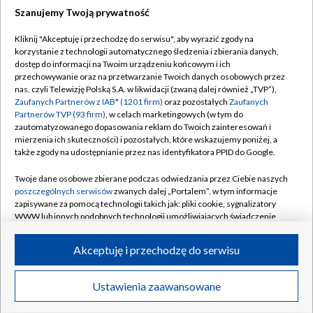
Szanujemy Twoją prywatność
Dołącz do nas:
Kliknij "Akceptuję i przechodzę do serwisu", aby wyrazić zgody na
korzystanie z technologii automatycznego śledzenia i zbierania danych,
TVP
dostęp do informacji na Twoim urządzeniu końcowym i ich
Abonament TVP
przechowywanie oraz na przetwarzanie Twoich danych osobowych przez
Regulamin TVP
nas, czyli Telewizję Polską S.A. w likwidacji (zwaną dalej również „TVP”),
Emisja w TVP
Polityka prywatności
Zaufanych Partnerów z IAB* (1201 firm)
oraz pozostałych
Zaufanych
Partnerów TVP (93 firm)
, w celach marketingowych (w tym do
Centrum informacji TVP
Moje zgody
zautomatyzowanego dopasowania reklam do Twoich zainteresowań i
mierzenia ich skuteczności) i pozostałych, które wskazujemy poniżej, a
Naziemna Telewizja Cyfrowa
Pomoc
także zgody na udostępnianie przez nas identyfikatora PPID do Google.
Sklep TVP
Biuro reklamy
Twoje dane osobowe zbierane podczas odwiedzania przez Ciebie naszych
Rada Programowa
Kontakt
poszczególnych serwisów
zwanych dalej „Portalem”, w tym informacje
zapisywane za pomocą technologii takich jak: pliki cookie, sygnalizatory
System NOS
WWW lub innych podobnych technologii umożliwiających świadczenie
dopasowanych i bezpiecznych usług, personalizację treści oraz reklam,
Informacje o nadawcy
Kanały
udostępnianie funkcji mediów społecznościowych oraz analizowanie
Akceptuję i przechodzę do serwisu
ruchu w Internecie.
Program dla prasy
©2026 Telewizja Polska S.A. w likwidacji
Biuro Reklamy
Twoje dane osobowe zbierane podczas odwiedzania przez Ciebie
Ustawienia zaawansowane
poszczególnych serwisów
na Portalu, takie jak adresy IP, identyfikatory
Ogłoszenie przetargowe
Twoich urządzeń końcowych i identyfikatory plików cookie, informacje o