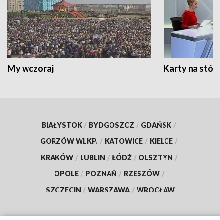
My wczoraj
Karty na stół:
BIAŁYSTOK
/
BYDGOSZCZ
/
GDAŃSK
/
GORZÓW WLKP.
/
KATOWICE
/
KIELCE
/
KRAKÓW
/
LUBLIN
/
ŁÓDŹ
/
OLSZTYN
/
OPOLE
/
POZNAŃ
/
RZESZÓW
/
SZCZECIN
/
WARSZAWA
/
WROCŁAW