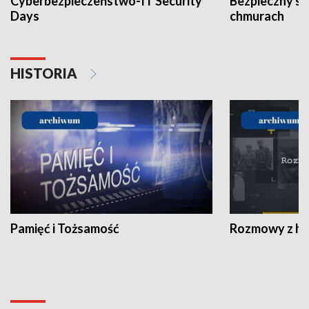
Cyberbezpieczeństwo-IT Security
Bezpieczny s
Days
chmurach
HISTORIA
Pamięć i Tożsamość
Rozmowy z his