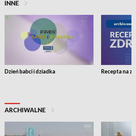
INNE
Dzień babci i dziadka
Recepta na z
ARCHIWALNE