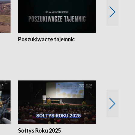
Poszukiwacze tajemnic
Kostrzyn na 
h
Sołtys Roku 2025
20 lat minęł