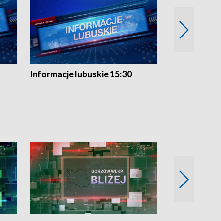
Informacje lubuskie 15:30
Przegląd ty