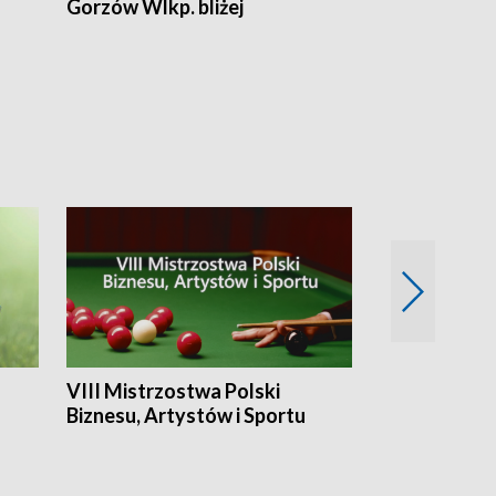
Gorzów Wlkp. bliżej
Lubuskie bliż
VIII Mistrzostwa Polski
Cztery kwar
Biznesu, Artystów i Sportu