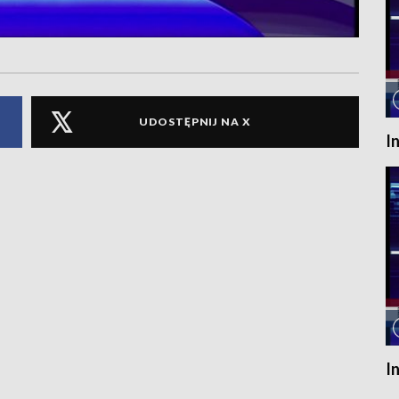
UDOSTĘPNIJ NA X
I
I