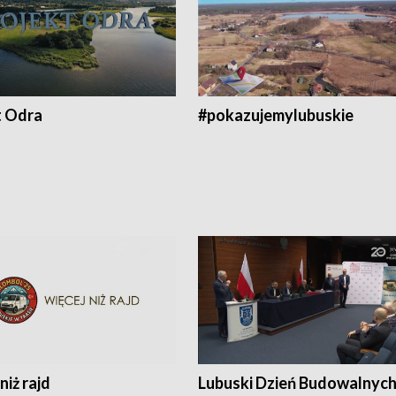
t Odra
#pokazujemylubuskie
niż rajd
Lubuski Dzień Budowalnyc