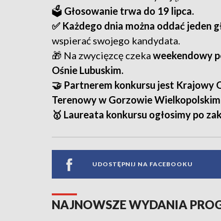
🗳️
Głosowanie trwa do 19 lipca.
✅ Każdego dnia można oddać jeden g
wspierać swojego kandydata.
🎁 Na zwycięzcę czeka
weekendowy po
Ośnie Lubuskim.
🤝 Partnerem konkursu jest Krajowy 
Terenowy w Gorzowie Wielkopolskim
🥇 Laureata konkursu ogłosimy po zak
UDOSTĘPNIJ NA FACEBOOKU
NAJNOWSZE WYDANIA PR