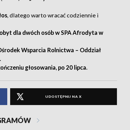
łos
, dlatego warto wracać codziennie i
byt dla dwóch osób w SPA Afrodyta w
Ośrodek Wsparcia Rolnictwa – Oddział
.
ończeniu głosowania, po 20 lipca.
UDOSTĘPNIJ NA X
OGRAMÓW