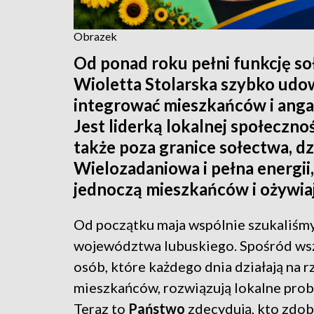
Obrazek
Od ponad roku pełni funkcję s
Wioletta Stolarska szybko udow
integrować mieszkańców i anga
Jest liderką lokalnej społeczno
także poza granice sołectwa, dzi
Wielozadaniowa i pełna energii
jednoczą mieszkańców i ożywiaj
Od początku maja wspólnie szukaliśm
województwa lubuskiego. Spośród wszy
osób, które każdego dnia działają na r
mieszkańców, rozwiązują lokalne probl
Teraz to
Państwo
zdecydują, kto zdob