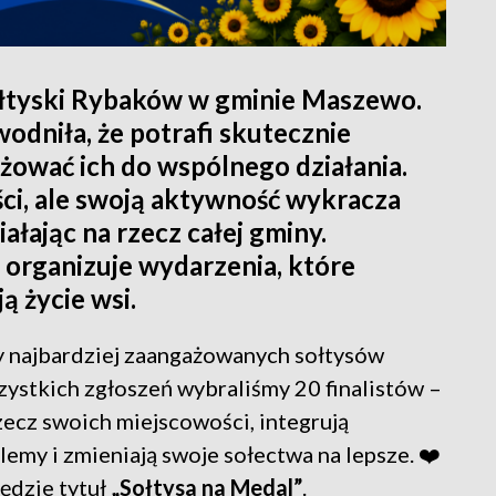
ołtyski Rybaków w gminie Maszewo.
odniła, że potrafi skutecznie
żować ich do wspólnego działania.
ści, ale swoją aktywność wykracza
ałając na rzecz całej gminy.
, organizuje wydarzenia, które
ą życie wsi.
y najbardziej zaangażowanych sołtysów
stkich zgłoszeń wybraliśmy 20 finalistów –
zecz swoich miejscowości, integrują
emy i zmieniają swoje sołectwa na lepsze. ❤️
ędzie tytuł
„Sołtysa na Medal”
.