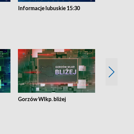
Informacje lubuskie 15:30
Przegląd ty
Gorzów Wlkp. bliżej
Lubuskie bliż