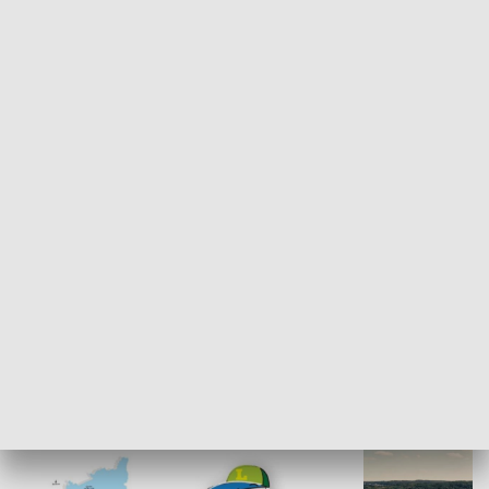
SPOŁECZEŃSTWO
Kalejdoskop
Sołtys na med
WYPOCZYNEK I REKREACJA