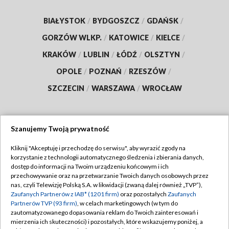
BIAŁYSTOK
/
BYDGOSZCZ
/
GDAŃSK
/
GORZÓW WLKP.
/
KATOWICE
/
KIELCE
/
KRAKÓW
/
LUBLIN
/
ŁÓDŹ
/
OLSZTYN
/
OPOLE
/
POZNAŃ
/
RZESZÓW
/
SZCZECIN
/
WARSZAWA
/
WROCŁAW
Szanujemy Twoją prywatność
Dołącz do nas:
Kliknij "Akceptuję i przechodzę do serwisu", aby wyrazić zgody na
korzystanie z technologii automatycznego śledzenia i zbierania danych,
TVP
dostęp do informacji na Twoim urządzeniu końcowym i ich
Abonament TVP
przechowywanie oraz na przetwarzanie Twoich danych osobowych przez
Regulamin TVP
nas, czyli Telewizję Polską S.A. w likwidacji (zwaną dalej również „TVP”),
Emisja w TVP
Polityka prywatności
Zaufanych Partnerów z IAB* (1201 firm)
oraz pozostałych
Zaufanych
Partnerów TVP (93 firm)
, w celach marketingowych (w tym do
Centrum informacji TVP
Moje zgody
zautomatyzowanego dopasowania reklam do Twoich zainteresowań i
mierzenia ich skuteczności) i pozostałych, które wskazujemy poniżej, a
Naziemna Telewizja Cyfrowa
Pomoc