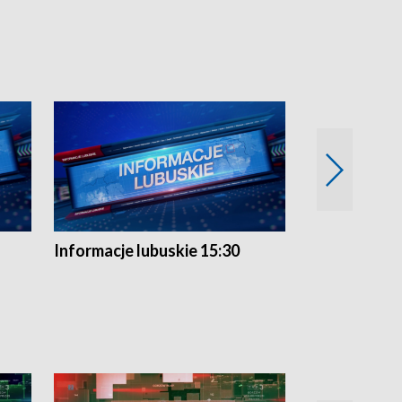
Informacje lubuskie 15:30
Przegląd ty