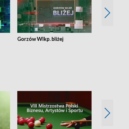
Gorzów Wlkp. bliżej
Lubuskie bliż