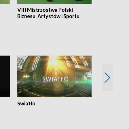
VIII Mistrzostwa Polski
Cztery kwar
Biznesu, Artystów i Sportu
Światło
Nowy adres