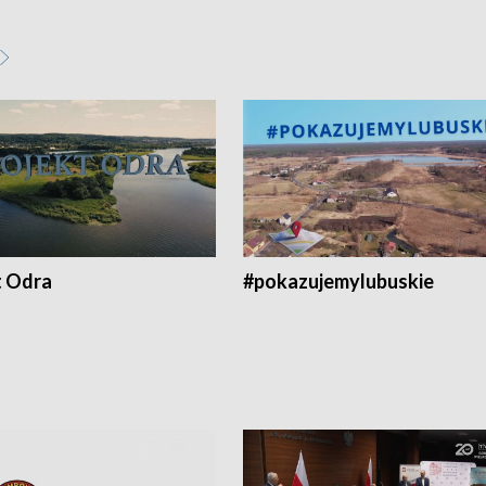
t Odra
#pokazujemylubuskie