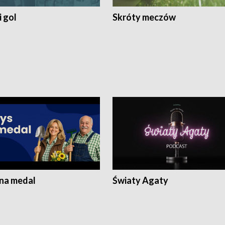
 gol
Skróty meczów
 na medal
Światy Agaty