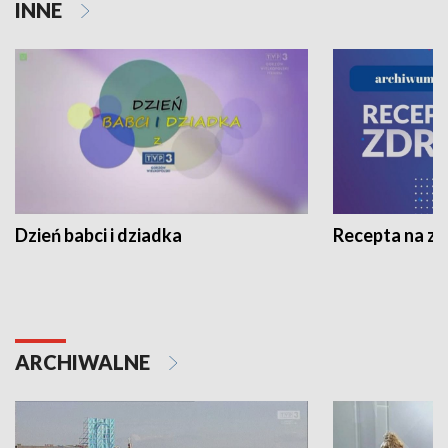
INNE
Dzień babci i dziadka
Recepta na z
ARCHIWALNE