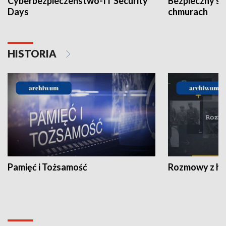
Cyberbezpieczeństwo-IT Security
Bezpieczny s
Days
chmurach
HISTORIA
Pamięć i Tożsamość
Rozmowy z his