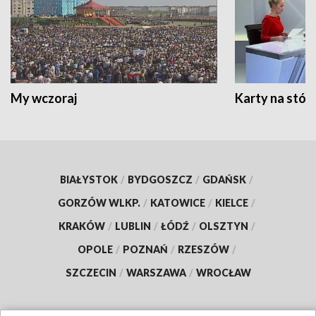
My wczoraj
Karty na stół:
BIAŁYSTOK
/
BYDGOSZCZ
/
GDAŃSK
/
GORZÓW WLKP.
/
KATOWICE
/
KIELCE
/
KRAKÓW
/
LUBLIN
/
ŁÓDŹ
/
OLSZTYN
/
OPOLE
/
POZNAŃ
/
RZESZÓW
/
SZCZECIN
/
WARSZAWA
/
WROCŁAW