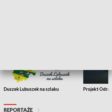
Kalejdoskop
Sołtys na med
WYPOCZYNEK I REKREACJA
Duszek Lubuszek na szlaku
Projekt Odra
REPORTAŻE