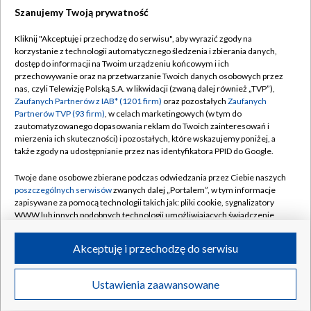
Szanujemy Twoją prywatność
Dołącz do nas:
Kliknij "Akceptuję i przechodzę do serwisu", aby wyrazić zgody na
korzystanie z technologii automatycznego śledzenia i zbierania danych,
TVP
dostęp do informacji na Twoim urządzeniu końcowym i ich
Abonament TVP
przechowywanie oraz na przetwarzanie Twoich danych osobowych przez
Regulamin TVP
nas, czyli Telewizję Polską S.A. w likwidacji (zwaną dalej również „TVP”),
Emisja w TVP
Polityka prywatności
Zaufanych Partnerów z IAB* (1201 firm)
oraz pozostałych
Zaufanych
Partnerów TVP (93 firm)
, w celach marketingowych (w tym do
Centrum informacji TVP
Moje zgody
zautomatyzowanego dopasowania reklam do Twoich zainteresowań i
mierzenia ich skuteczności) i pozostałych, które wskazujemy poniżej, a
Naziemna Telewizja Cyfrowa
Pomoc
także zgody na udostępnianie przez nas identyfikatora PPID do Google.
Sklep TVP
Biuro reklamy
Twoje dane osobowe zbierane podczas odwiedzania przez Ciebie naszych
Rada Programowa
Kontakt
poszczególnych serwisów
zwanych dalej „Portalem”, w tym informacje
zapisywane za pomocą technologii takich jak: pliki cookie, sygnalizatory
System NOS
WWW lub innych podobnych technologii umożliwiających świadczenie
dopasowanych i bezpiecznych usług, personalizację treści oraz reklam,
Informacje o nadawcy
Kanały
udostępnianie funkcji mediów społecznościowych oraz analizowanie
Akceptuję i przechodzę do serwisu
ruchu w Internecie.
Program dla prasy
©2026 Telewizja Polska S.A. w likwidacji
Biuro Reklamy
Twoje dane osobowe zbierane podczas odwiedzania przez Ciebie
Ustawienia zaawansowane
poszczególnych serwisów
na Portalu, takie jak adresy IP, identyfikatory
Ogłoszenie przetargowe
Twoich urządzeń końcowych i identyfikatory plików cookie, informacje o