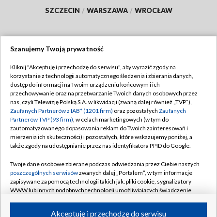
SZCZECIN
/
WARSZAWA
/
WROCŁAW
Szanujemy Twoją prywatność
Dołącz do nas:
Kliknij "Akceptuję i przechodzę do serwisu", aby wyrazić zgody na
korzystanie z technologii automatycznego śledzenia i zbierania danych,
TVP
dostęp do informacji na Twoim urządzeniu końcowym i ich
Abonament TVP
przechowywanie oraz na przetwarzanie Twoich danych osobowych przez
Regulamin TVP
nas, czyli Telewizję Polską S.A. w likwidacji (zwaną dalej również „TVP”),
Emisja w TVP
Polityka prywatności
Zaufanych Partnerów z IAB* (1201 firm)
oraz pozostałych
Zaufanych
Partnerów TVP (93 firm)
, w celach marketingowych (w tym do
Centrum informacji TVP
Moje zgody
zautomatyzowanego dopasowania reklam do Twoich zainteresowań i
mierzenia ich skuteczności) i pozostałych, które wskazujemy poniżej, a
Naziemna Telewizja Cyfrowa
Pomoc
także zgody na udostępnianie przez nas identyfikatora PPID do Google.
Sklep TVP
Biuro reklamy
Twoje dane osobowe zbierane podczas odwiedzania przez Ciebie naszych
Rada Programowa
Kontakt
poszczególnych serwisów
zwanych dalej „Portalem”, w tym informacje
zapisywane za pomocą technologii takich jak: pliki cookie, sygnalizatory
System NOS
WWW lub innych podobnych technologii umożliwiających świadczenie
dopasowanych i bezpiecznych usług, personalizację treści oraz reklam,
Informacje o nadawcy
Kanały
udostępnianie funkcji mediów społecznościowych oraz analizowanie
Akceptuję i przechodzę do serwisu
ruchu w Internecie.