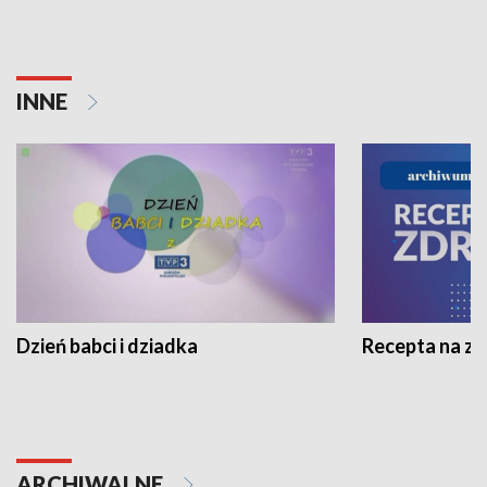
INNE
Dzień babci i dziadka
Recepta na z
ARCHIWALNE