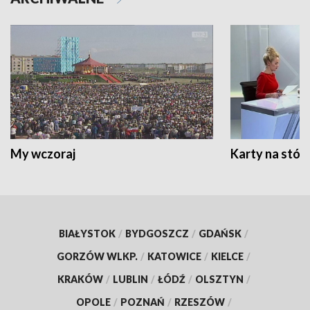
My wczoraj
Karty na stół:
BIAŁYSTOK
/
BYDGOSZCZ
/
GDAŃSK
/
GORZÓW WLKP.
/
KATOWICE
/
KIELCE
/
KRAKÓW
/
LUBLIN
/
ŁÓDŹ
/
OLSZTYN
/
OPOLE
/
POZNAŃ
/
RZESZÓW
/