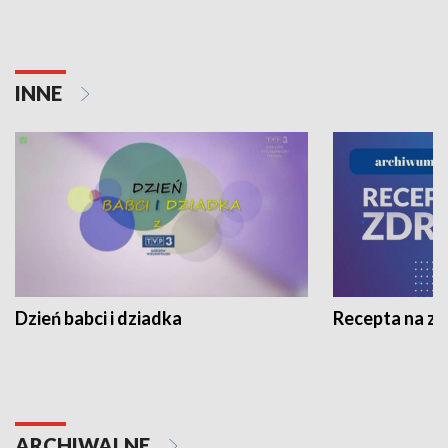
INNE
Dzień babci i dziadka
Recepta na z
ARCHIWALNE