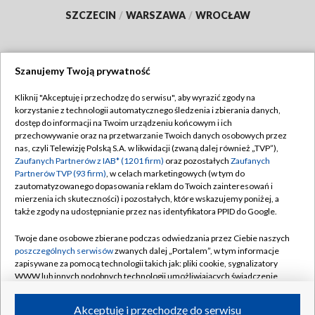
SZCZECIN
/
WARSZAWA
/
WROCŁAW
Szanujemy Twoją prywatność
Dołącz do nas:
Kliknij "Akceptuję i przechodzę do serwisu", aby wyrazić zgody na
korzystanie z technologii automatycznego śledzenia i zbierania danych,
TVP
dostęp do informacji na Twoim urządzeniu końcowym i ich
Abonament TVP
przechowywanie oraz na przetwarzanie Twoich danych osobowych przez
Regulamin TVP
nas, czyli Telewizję Polską S.A. w likwidacji (zwaną dalej również „TVP”),
Emisja w TVP
Polityka prywatności
Zaufanych Partnerów z IAB* (1201 firm)
oraz pozostałych
Zaufanych
Partnerów TVP (93 firm)
, w celach marketingowych (w tym do
Centrum informacji TVP
Moje zgody
zautomatyzowanego dopasowania reklam do Twoich zainteresowań i
mierzenia ich skuteczności) i pozostałych, które wskazujemy poniżej, a
Naziemna Telewizja Cyfrowa
Pomoc
także zgody na udostępnianie przez nas identyfikatora PPID do Google.
Sklep TVP
Biuro reklamy
Twoje dane osobowe zbierane podczas odwiedzania przez Ciebie naszych
Rada Programowa
Kontakt
poszczególnych serwisów
zwanych dalej „Portalem”, w tym informacje
zapisywane za pomocą technologii takich jak: pliki cookie, sygnalizatory
System NOS
WWW lub innych podobnych technologii umożliwiających świadczenie
dopasowanych i bezpiecznych usług, personalizację treści oraz reklam,
Informacje o nadawcy
Kanały
udostępnianie funkcji mediów społecznościowych oraz analizowanie
Akceptuję i przechodzę do serwisu
ruchu w Internecie.