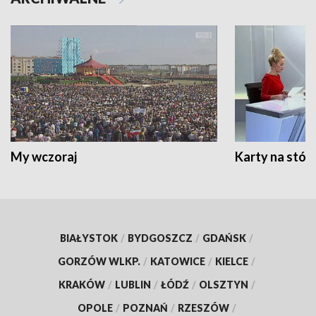
My wczoraj
Karty na stół:
BIAŁYSTOK
/
BYDGOSZCZ
/
GDAŃSK
/
GORZÓW WLKP.
/
KATOWICE
/
KIELCE
/
KRAKÓW
/
LUBLIN
/
ŁÓDŹ
/
OLSZTYN
/
OPOLE
/
POZNAŃ
/
RZESZÓW
/