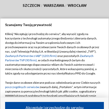
SZCZECIN
/
WARSZAWA
/
WROCŁAW
Szanujemy Twoją prywatność
Dołącz do nas:
Kliknij "Akceptuję i przechodzę do serwisu", aby wyrazić zgody na
korzystanie z technologii automatycznego śledzenia i zbierania danych,
TVP
dostęp do informacji na Twoim urządzeniu końcowym i ich
Abonament TVP
przechowywanie oraz na przetwarzanie Twoich danych osobowych przez
Regulamin TVP
nas, czyli Telewizję Polską S.A. w likwidacji (zwaną dalej również „TVP”),
Emisja w TVP
Polityka prywatności
Zaufanych Partnerów z IAB* (1201 firm)
oraz pozostałych
Zaufanych
Partnerów TVP (93 firm)
, w celach marketingowych (w tym do
Centrum informacji TVP
Moje zgody
zautomatyzowanego dopasowania reklam do Twoich zainteresowań i
mierzenia ich skuteczności) i pozostałych, które wskazujemy poniżej, a
Naziemna Telewizja Cyfrowa
Pomoc
także zgody na udostępnianie przez nas identyfikatora PPID do Google.
Sklep TVP
Biuro reklamy
Twoje dane osobowe zbierane podczas odwiedzania przez Ciebie naszych
Rada Programowa
Kontakt
poszczególnych serwisów
zwanych dalej „Portalem”, w tym informacje
zapisywane za pomocą technologii takich jak: pliki cookie, sygnalizatory
System NOS
WWW lub innych podobnych technologii umożliwiających świadczenie
dopasowanych i bezpiecznych usług, personalizację treści oraz reklam,
Informacje o nadawcy
Kanały
udostępnianie funkcji mediów społecznościowych oraz analizowanie
Akceptuję i przechodzę do serwisu
ruchu w Internecie.