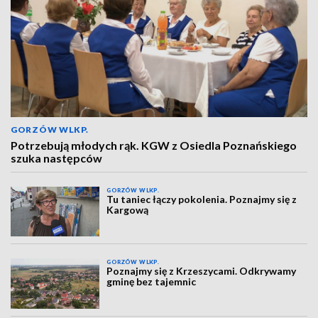
GORZÓW WLKP.
Potrzebują młodych rąk. KGW z Osiedla Poznańskiego
szuka następców
GORZÓW WLKP.
Tu taniec łączy pokolenia. Poznajmy się z
Kargową
GORZÓW WLKP.
Poznajmy się z Krzeszycami. Odkrywamy
gminę bez tajemnic