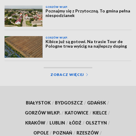
GORZÓW WLKP.
Poznajmy się z Przytoczną. To gmina pełna
niespodzianek
GORZÓW WLKP.
Kibice już są gotowi. Na trasie Tour de
Pologne trwa wyścig na najlepszy doping
ZOBACZ WIĘCEJ
BIAŁYSTOK
/
BYDGOSZCZ
/
GDAŃSK
/
GORZÓW WLKP.
/
KATOWICE
/
KIELCE
/
KRAKÓW
/
LUBLIN
/
ŁÓDŹ
/
OLSZTYN
/
OPOLE
/
POZNAŃ
/
RZESZÓW
/