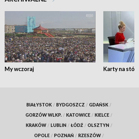
My wczoraj
Karty na stół:
BIAŁYSTOK
/
BYDGOSZCZ
/
GDAŃSK
/
GORZÓW WLKP.
/
KATOWICE
/
KIELCE
/
KRAKÓW
/
LUBLIN
/
ŁÓDŹ
/
OLSZTYN
/
OPOLE
/
POZNAŃ
/
RZESZÓW
/