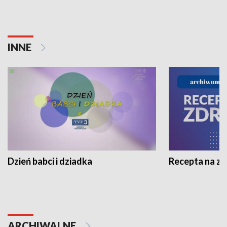
INNE
Dzień babci i dziadka
Recepta na z
ARCHIWALNE