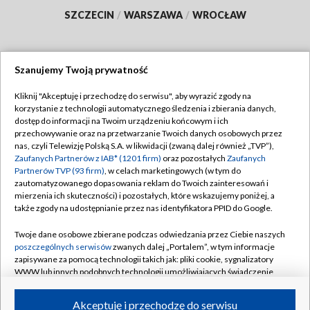
SZCZECIN
/
WARSZAWA
/
WROCŁAW
Szanujemy Twoją prywatność
Dołącz do nas:
Kliknij "Akceptuję i przechodzę do serwisu", aby wyrazić zgody na
korzystanie z technologii automatycznego śledzenia i zbierania danych,
TVP
dostęp do informacji na Twoim urządzeniu końcowym i ich
Abonament TVP
przechowywanie oraz na przetwarzanie Twoich danych osobowych przez
Regulamin TVP
nas, czyli Telewizję Polską S.A. w likwidacji (zwaną dalej również „TVP”),
Emisja w TVP
Polityka prywatności
Zaufanych Partnerów z IAB* (1201 firm)
oraz pozostałych
Zaufanych
Partnerów TVP (93 firm)
, w celach marketingowych (w tym do
Centrum informacji TVP
Moje zgody
zautomatyzowanego dopasowania reklam do Twoich zainteresowań i
mierzenia ich skuteczności) i pozostałych, które wskazujemy poniżej, a
Naziemna Telewizja Cyfrowa
Pomoc
także zgody na udostępnianie przez nas identyfikatora PPID do Google.
Sklep TVP
Biuro reklamy
Twoje dane osobowe zbierane podczas odwiedzania przez Ciebie naszych
Rada Programowa
Kontakt
poszczególnych serwisów
zwanych dalej „Portalem”, w tym informacje
zapisywane za pomocą technologii takich jak: pliki cookie, sygnalizatory
System NOS
WWW lub innych podobnych technologii umożliwiających świadczenie
dopasowanych i bezpiecznych usług, personalizację treści oraz reklam,
Informacje o nadawcy
Kanały
udostępnianie funkcji mediów społecznościowych oraz analizowanie
Akceptuję i przechodzę do serwisu
ruchu w Internecie.