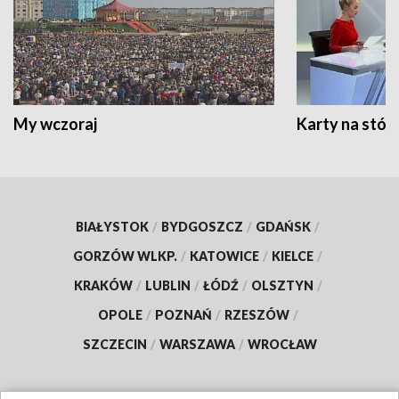
My wczoraj
Karty na stół:
BIAŁYSTOK
/
BYDGOSZCZ
/
GDAŃSK
/
GORZÓW WLKP.
/
KATOWICE
/
KIELCE
/
KRAKÓW
/
LUBLIN
/
ŁÓDŹ
/
OLSZTYN
/
OPOLE
/
POZNAŃ
/
RZESZÓW
/
SZCZECIN
/
WARSZAWA
/
WROCŁAW