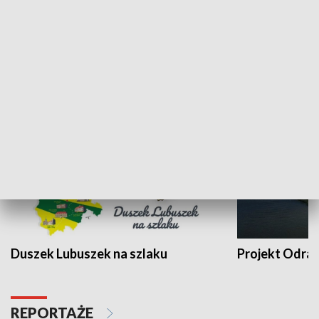
Kalejdoskop
Sołtys na med
WYPOCZYNEK I REKREACJA
Duszek Lubuszek na szlaku
Projekt Odra
REPORTAŻE