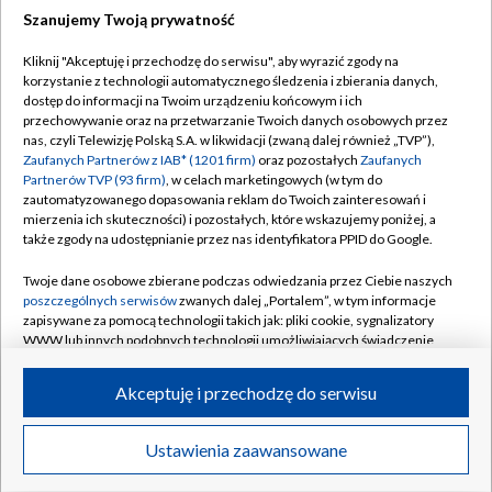
Szanujemy Twoją prywatność
Dołącz do nas:
Kliknij "Akceptuję i przechodzę do serwisu", aby wyrazić zgody na
korzystanie z technologii automatycznego śledzenia i zbierania danych,
TVP
dostęp do informacji na Twoim urządzeniu końcowym i ich
Abonament TVP
przechowywanie oraz na przetwarzanie Twoich danych osobowych przez
Regulamin TVP
nas, czyli Telewizję Polską S.A. w likwidacji (zwaną dalej również „TVP”),
Emisja w TVP
Polityka prywatności
Zaufanych Partnerów z IAB* (1201 firm)
oraz pozostałych
Zaufanych
Partnerów TVP (93 firm)
, w celach marketingowych (w tym do
Centrum informacji TVP
Moje zgody
zautomatyzowanego dopasowania reklam do Twoich zainteresowań i
mierzenia ich skuteczności) i pozostałych, które wskazujemy poniżej, a
Naziemna Telewizja Cyfrowa
Pomoc
także zgody na udostępnianie przez nas identyfikatora PPID do Google.
Sklep TVP
Biuro reklamy
Twoje dane osobowe zbierane podczas odwiedzania przez Ciebie naszych
Rada Programowa
Kontakt
poszczególnych serwisów
zwanych dalej „Portalem”, w tym informacje
zapisywane za pomocą technologii takich jak: pliki cookie, sygnalizatory
System NOS
WWW lub innych podobnych technologii umożliwiających świadczenie
dopasowanych i bezpiecznych usług, personalizację treści oraz reklam,
Informacje o nadawcy
Kanały
udostępnianie funkcji mediów społecznościowych oraz analizowanie
Akceptuję i przechodzę do serwisu
ruchu w Internecie.
Program dla prasy
©2026 Telewizja Polska S.A. w likwidacji
Biuro Reklamy
Twoje dane osobowe zbierane podczas odwiedzania przez Ciebie
Ustawienia zaawansowane
poszczególnych serwisów
na Portalu, takie jak adresy IP, identyfikatory
Ogłoszenie przetargowe
Twoich urządzeń końcowych i identyfikatory plików cookie, informacje o