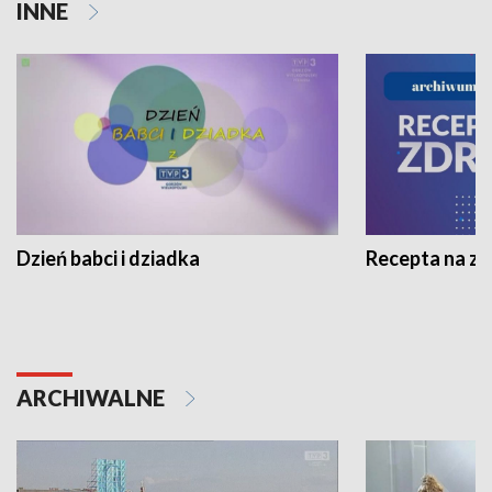
INNE
Dzień babci i dziadka
Recepta na z
ARCHIWALNE