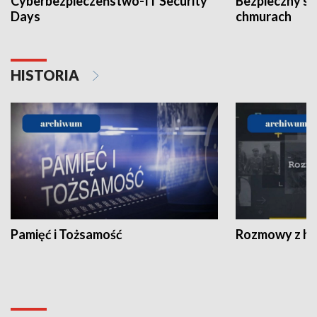
Cyberbezpieczeństwo-IT Security
Bezpieczny s
Days
chmurach
HISTORIA
Pamięć i Tożsamość
Rozmowy z his