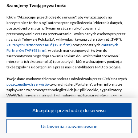
Szanujemy Twoją prywatność
Dołącz do nas:
Kliknij "Akceptuję i przechodzę do serwisu", aby wyrazić zgody na
korzystanie z technologii automatycznego śledzenia i zbierania danych,
TVP
dostęp do informacji na Twoim urządzeniu końcowym i ich
Abonament TVP
przechowywanie oraz na przetwarzanie Twoich danych osobowych przez
Regulamin TVP
nas, czyli Telewizję Polską S.A. w likwidacji (zwaną dalej również „TVP”),
Emisja w TVP
Polityka prywatności
Zaufanych Partnerów z IAB* (1201 firm)
oraz pozostałych
Zaufanych
Partnerów TVP (93 firm)
, w celach marketingowych (w tym do
Centrum informacji TVP
Moje zgody
zautomatyzowanego dopasowania reklam do Twoich zainteresowań i
mierzenia ich skuteczności) i pozostałych, które wskazujemy poniżej, a
Naziemna Telewizja Cyfrowa
Pomoc
także zgody na udostępnianie przez nas identyfikatora PPID do Google.
Sklep TVP
Biuro reklamy
Twoje dane osobowe zbierane podczas odwiedzania przez Ciebie naszych
Rada Programowa
Kontakt
poszczególnych serwisów
zwanych dalej „Portalem”, w tym informacje
zapisywane za pomocą technologii takich jak: pliki cookie, sygnalizatory
System NOS
WWW lub innych podobnych technologii umożliwiających świadczenie
dopasowanych i bezpiecznych usług, personalizację treści oraz reklam,
Informacje o nadawcy
Kanały
udostępnianie funkcji mediów społecznościowych oraz analizowanie
Akceptuję i przechodzę do serwisu
ruchu w Internecie.
Program dla prasy
©2026 Telewizja Polska S.A. w likwidacji
Biuro Reklamy
Twoje dane osobowe zbierane podczas odwiedzania przez Ciebie
Ustawienia zaawansowane
poszczególnych serwisów
na Portalu, takie jak adresy IP, identyfikatory
Ogłoszenie przetargowe
Twoich urządzeń końcowych i identyfikatory plików cookie, informacje o