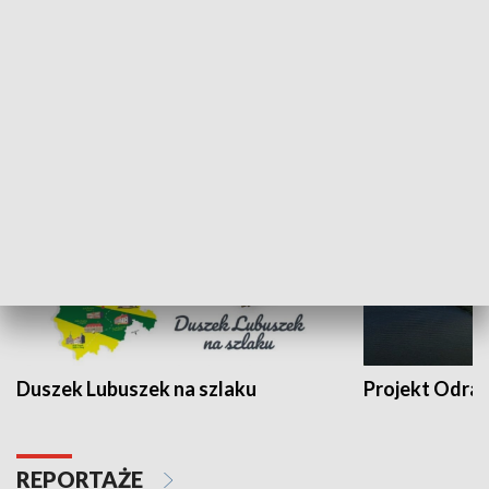
Kalejdoskop
Sołtys na med
WYPOCZYNEK I REKREACJA
Duszek Lubuszek na szlaku
Projekt Odra
REPORTAŻE