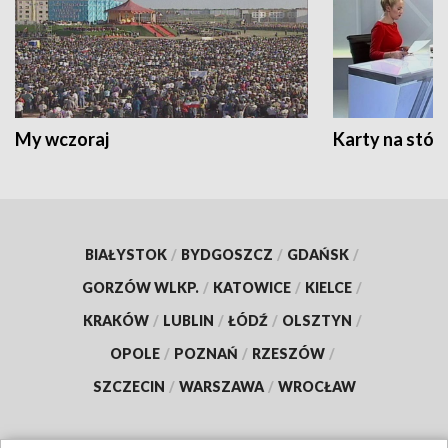
My wczoraj
Karty na stół:
BIAŁYSTOK
/
BYDGOSZCZ
/
GDAŃSK
/
GORZÓW WLKP.
/
KATOWICE
/
KIELCE
/
KRAKÓW
/
LUBLIN
/
ŁÓDŹ
/
OLSZTYN
/
OPOLE
/
POZNAŃ
/
RZESZÓW
/
SZCZECIN
/
WARSZAWA
/
WROCŁAW