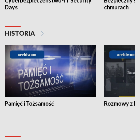
Cyberbezpieczeństwo-IT Security
Bezpieczny s
Days
chmurach
HISTORIA
Pamięć i Tożsamość
Rozmowy z his