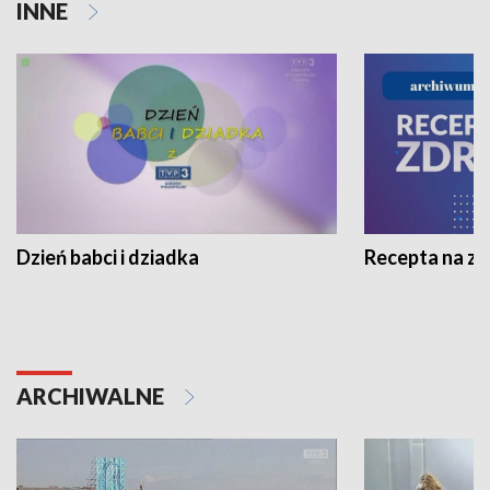
INNE
Dzień babci i dziadka
Recepta na z
ARCHIWALNE