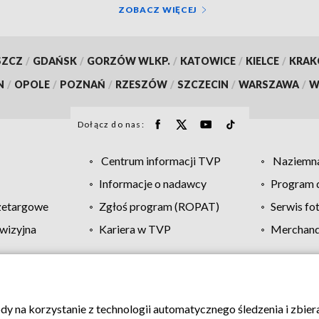
ZOBACZ WIĘCEJ
SZCZ
/
GDAŃSK
/
GORZÓW WLKP.
/
KATOWICE
/
KIELCE
/
KRA
N
/
OPOLE
/
POZNAŃ
/
RZESZÓW
/
SZCZECIN
/
WARSZAWA
/
W
Dołącz do nas:
Centrum informacji TVP
Naziemna
Informacje o nadawcy
Program d
zetargowe
Zgłoś program (ROPAT)
Serwis fo
wizyjna
Kariera w TVP
Merchandi
Polityka prywatności
Moje zgody
Pomoc
Biuro re
ody na korzystanie z technologii automatycznego śledzenia i zbie