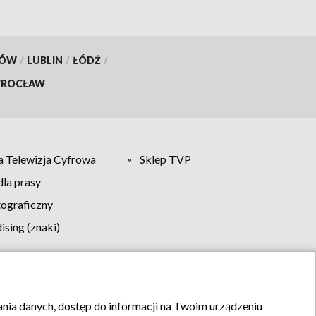
KÓW
/
LUBLIN
/
ŁÓDŹ
/
ROCŁAW
 Telewizja Cyfrowa
Sklep TVP
la prasy
tograficzny
sing (znaki)
klamy
Kontakt
rania danych, dostęp do informacji na Twoim urządzeniu