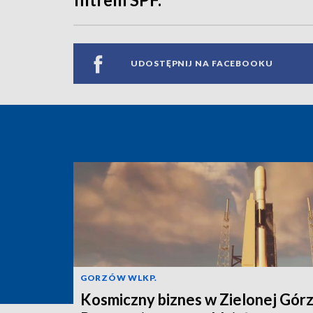
UDOSTĘPNIJ NA FACEBOOKU
GORZÓW WLKP.
Kosmiczny biznes w Zielonej Górz