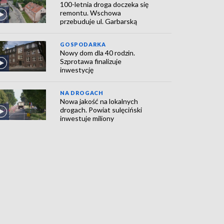
100-letnia droga doczeka się
remontu. Wschowa
przebuduje ul. Garbarską
GOSPODARKA
Nowy dom dla 40 rodzin.
Szprotawa finalizuje
inwestycję
NA DROGACH
Nowa jakość na lokalnych
drogach. Powiat sulęciński
inwestuje miliony