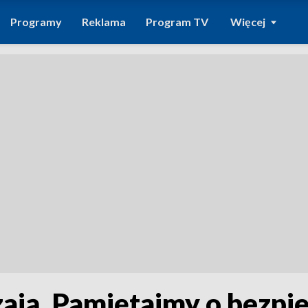
Programy
Reklama
Program TV
Więcej
zają. Pamiętajmy o bezpi