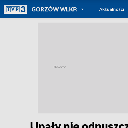
POWRÓT DO
GORZÓW WLKP.
Aktualności
TVP REGIONY
Upały nie odpuszc