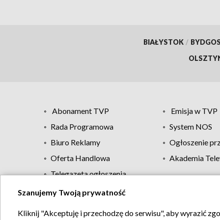
BIAŁYSTOK
/
BYDGO
OLSZTY
Abonament TVP
Emisja w TVP
Rada Programowa
System NOS
Biuro Reklamy
Ogłoszenie pr
Oferta Handlowa
Akademia Tele
Telegazeta ogłoszenia
Szanujemy Twoją prywatność
Regulamin TVP
Kliknij "Akceptuję i przechodzę do serwisu", aby wyrazić zg