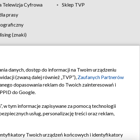
 Telewizja Cyfrowa
Sklep TVP
la prasy
tograficzny
sing (znaki)
klamy
Kontakt
rania danych, dostęp do informacji na Twoim urządzeniu
idacji (zwaną dalej również „TVP”),
Zaufanych Partnerów
anego dopasowania reklam do Twoich zainteresowań i
a PPID do Google.
”, w tym informacje zapisywane za pomocą technologii
zpiecznych usług, personalizację treści oraz reklam,
identyfikatory Twoich urządzeń końcowych i identyfikatory