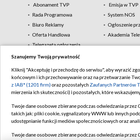
Abonament TVP
Emisja w TVP
Rada Programowa
System NOS
Biuro Reklamy
Ogłoszenie pr
Oferta Handlowa
Akademia Tele
Telegazeta ogłoszenia
Szanujemy Twoją prywatność
Regulamin TVP
Kliknij "Akceptuję i przechodzę do serwisu", aby wyrazić zg
końcowym i ich przechowywanie oraz na przetwarzanie Twoich
z IAB* (1201 firm)
oraz pozostałych
Zaufanych Partnerów T
mierzenia ich skuteczności) i pozostałych, które wskazujemy
Twoje dane osobowe zbierane podczas odwiedzania przez 
takich jak: pliki cookie, sygnalizatory WWW lub innych pod
udostępnianie funkcji mediów społecznościowych oraz anali
Twoje dane osobowe zbierane podczas odwiedzania przez 