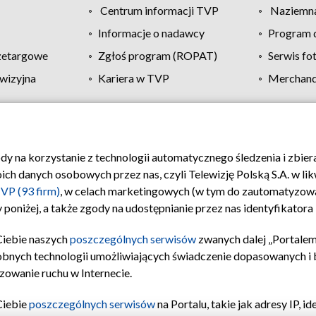
Centrum informacji TVP
Naziemna
Informacje o nadawcy
Program d
zetargowe
Zgłoś program (ROPAT)
Serwis fo
wizyjna
Kariera w TVP
Merchandi
Polityka prywatności
Moje zgody
Pomoc
Biuro re
ody na korzystanie z technologii automatycznego śledzenia i zbie
 danych osobowych przez nas, czyli Telewizję Polską S.A. w likw
VP (93 firm)
, w celach marketingowych (w tym do zautomatyzow
 poniżej, a także zgody na udostępnianie przez nas identyfikator
Ciebie naszych
poszczególnych serwisów
zwanych dalej „Portalem
obnych technologii umożliwiających świadczenie dopasowanych i be
zowanie ruchu w Internecie.
Ciebie
poszczególnych serwisów
na Portalu, takie jak adresy IP, 