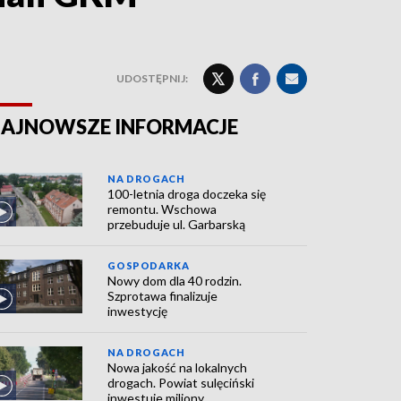
UDOSTĘPNIJ:
AJNOWSZE INFORMACJE
NA DROGACH
100-letnia droga doczeka się
remontu. Wschowa
przebuduje ul. Garbarską
GOSPODARKA
Nowy dom dla 40 rodzin.
Szprotawa finalizuje
inwestycję
NA DROGACH
Nowa jakość na lokalnych
drogach. Powiat sulęciński
inwestuje miliony