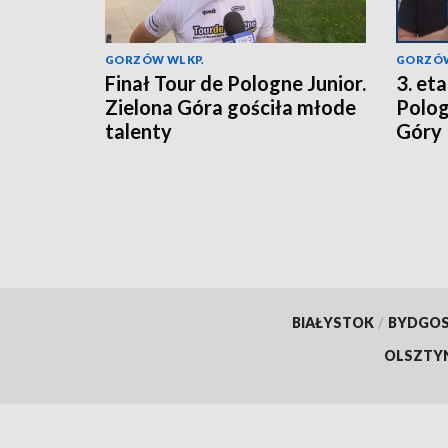
GORZÓW WLKP.
GORZÓW
Finał Tour de Pologne Junior.
3. et
Zielona Góra gościła młode
Polog
talenty
Góry
BIAŁYSTOK
/
BYDGO
OLSZTY