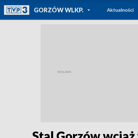
POWRÓT DO
GORZÓW WLKP.
Aktualności
TVP REGIONY
Stal Gorzów wciąż 