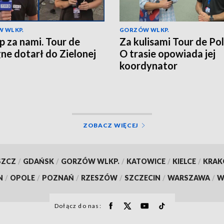
 WLKP.
GORZÓW WLKP.
ap za nami. Tour de
Za kulisami Tour de Po
ne dotarł do Zielonej
O trasie opowiada jej
koordynator
ZOBACZ WIĘCEJ
SZCZ
/
GDAŃSK
/
GORZÓW WLKP.
/
KATOWICE
/
KIELCE
/
KRA
N
/
OPOLE
/
POZNAŃ
/
RZESZÓW
/
SZCZECIN
/
WARSZAWA
/
W
Dołącz do nas: