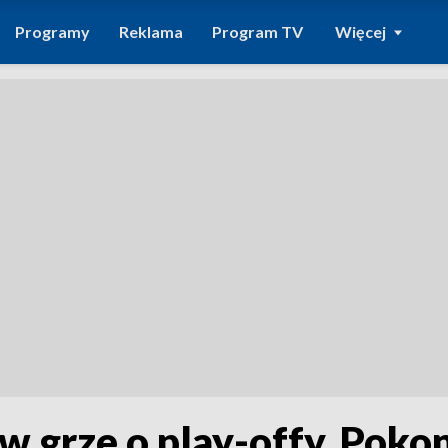
Programy
Reklama
Program TV
Więcej
w grze o play-offy. Pok