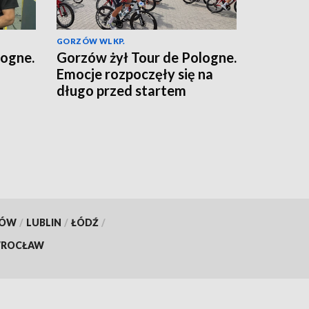
GORZÓW WLKP.
logne.
Gorzów żył Tour de Pologne.
Emocje rozpoczęły się na
długo przed startem
KÓW
/
LUBLIN
/
ŁÓDŹ
/
ROCŁAW