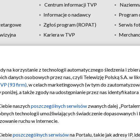
Centrum informacji TVP
Naziemna
Informacje o nadawcy
Program d
zetargowe
Zgłoś program (ROPAT)
Serwis fo
wizyjna
Kariera w TVP
Merchandi
Polityka prywatności
Moje zgody
Pomoc
Biuro re
ody na korzystanie z technologii automatycznego śledzenia i zbie
 danych osobowych przez nas, czyli Telewizję Polską S.A. w likw
VP (93 firm)
, w celach marketingowych (w tym do zautomatyzow
 poniżej, a także zgody na udostępnianie przez nas identyfikator
Ciebie naszych
poszczególnych serwisów
zwanych dalej „Portalem
obnych technologii umożliwiających świadczenie dopasowanych i be
zowanie ruchu w Internecie.
Ciebie
poszczególnych serwisów
na Portalu, takie jak adresy IP, 