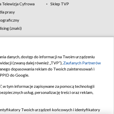
 Telewizja Cyfrowa
Sklep TVP
la prasy
tograficzny
sing (znaki)
klamy
Kontakt
rania danych, dostęp do informacji na Twoim urządzeniu
idacji (zwaną dalej również „TVP”),
Zaufanych Partnerów
anego dopasowania reklam do Twoich zainteresowań i
a PPID do Google.
”, w tym informacje zapisywane za pomocą technologii
zpiecznych usług, personalizację treści oraz reklam,
identyfikatory Twoich urządzeń końcowych i identyfikatory