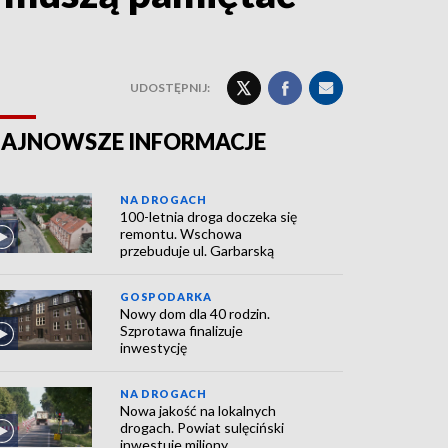
UDOSTĘPNIJ:
AJNOWSZE INFORMACJE
NA DROGACH
100-letnia droga doczeka się
remontu. Wschowa
przebuduje ul. Garbarską
GOSPODARKA
Nowy dom dla 40 rodzin.
Szprotawa finalizuje
inwestycję
NA DROGACH
Nowa jakość na lokalnych
drogach. Powiat sulęciński
inwestuje miliony