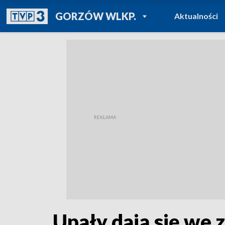
POWRÓT DO
GORZÓW WLKP.
Aktualności
TVP REGIONY
Upały dają się we 