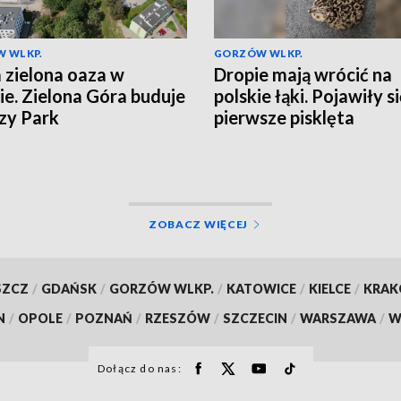
 WLKP.
GORZÓW WLKP.
zielona oaza w
Dropie mają wrócić na
ie. Zielona Góra buduje
polskie łąki. Pojawiły s
zy Park
pierwsze pisklęta
ZOBACZ WIĘCEJ
SZCZ
/
GDAŃSK
/
GORZÓW WLKP.
/
KATOWICE
/
KIELCE
/
KRA
N
/
OPOLE
/
POZNAŃ
/
RZESZÓW
/
SZCZECIN
/
WARSZAWA
/
W
Dołącz do nas: