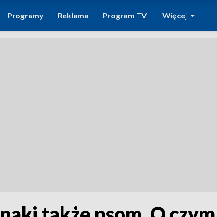
Programy
Reklama
Program TV
Więcej
znaki także psom. O czy