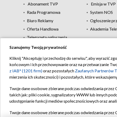
Abonament TVP
Emisja w TVP
Rada Programowa
System NOS
Biuro Reklamy
Ogłoszenie pr
Oferta Handlowa
Akademia Tele
Telegazeta ogłoszenia
Szanujemy Twoją prywatność
Regulamin TVP
Kliknij "Akceptuję i przechodzę do serwisu", aby wyrazić zg
końcowym i ich przechowywanie oraz na przetwarzanie Twoich
z IAB* (1201 firm)
oraz pozostałych
Zaufanych Partnerów T
mierzenia ich skuteczności) i pozostałych, które wskazujemy
Twoje dane osobowe zbierane podczas odwiedzania przez 
takich jak: pliki cookie, sygnalizatory WWW lub innych pod
udostępnianie funkcji mediów społecznościowych oraz anali
Twoje dane osobowe zbierane podczas odwiedzania przez 