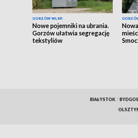
GORZÓW WLKP.
GORZÓW
Nowe pojemniki na ubrania.
Nowa 
Gorzów ułatwia segregację
mieśc
tekstyliów
Smoc
BIAŁYSTOK
/
BYDGO
OLSZTY