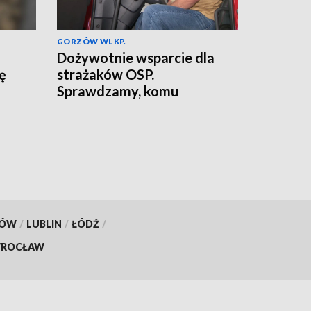
GORZÓW WLKP.
Dożywotnie wsparcie dla
ię
strażaków OSP.
Sprawdzamy, komu
przysługuje
KÓW
/
LUBLIN
/
ŁÓDŹ
/
ROCŁAW