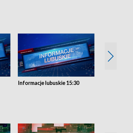
Informacje lubuskie 15:30
Przegląd ty