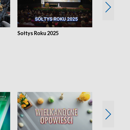
h
Sołtys Roku 2025
20 lat minęł
Wlkp.