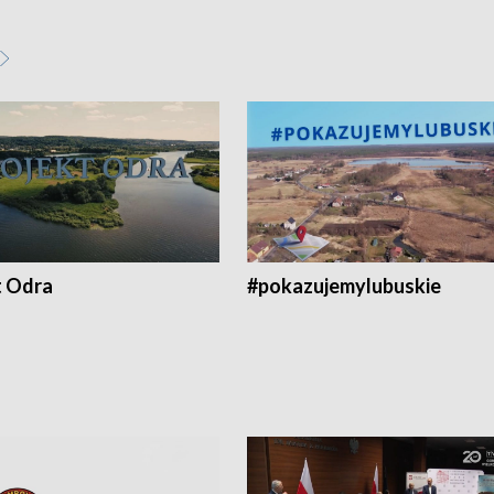
t Odra
#pokazujemylubuskie