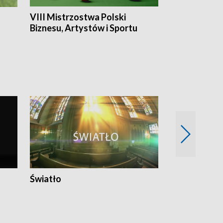
VIII Mistrzostwa Polski
Cztery kwar
Biznesu, Artystów i Sportu
Światło
Nowy adres