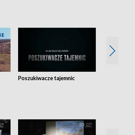
Poszukiwacze tajemnic
Kostrzyn na 