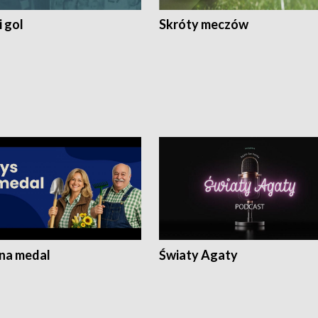
 gol
Skróty meczów
 na medal
Światy Agaty