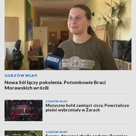
GORZÓW WLKP.
Nowa Sól łączy pokolenia. Potomkowie Braci
Morawskich wrócili
GORZÓW WLKP.
Muzyczny hołd zamiast ciszy. Powstańcze
pieśni wybrzmiały w Żarach
GORZÓW WLKP.
Syreny, dzwony i chwila zadumy. Rocznica