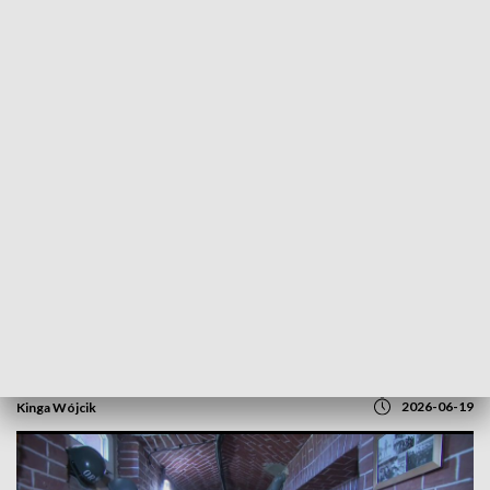
POWRÓT DO
GORZÓW WLKP.
TVP REGIONY
Historia za więziennym murem. W
Słońsku otwarto Izbę Pamięci
2026-06-19
Kinga Wójcik