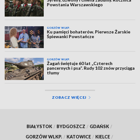
Powstania Warszawskiego
GORZÓW WLKP.
Ku pamięci bohaterów. Pierwsze Żarskie
Śpiewanki Powstańcze
GORZÓW WLKP.
Żagań świętuje 60 lat „Czterech
pancernych i psa”. Rudy 102 znów przyciąga
tłumy
ZOBACZ WIĘCEJ
BIAŁYSTOK
/
BYDGOSZCZ
/
GDAŃSK
/
GORZÓW WLKP.
/
KATOWICE
/
KIELCE
/