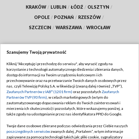
KRAKÓW
/
LUBLIN
/
ŁÓDŹ
/
OLSZTYN
/
OPOLE
/
POZNAŃ
/
RZESZÓW
/
SZCZECIN
/
WARSZAWA
/
WROCŁAW
Szanujemy Twoją prywatność
Dołącz do nas:
Kliknij "Akceptuję i przechodzę do serwisu", aby wyrazić zgody na
korzystanie z technologii automatycznego śledzenia i zbierania danych,
TVP
dostęp do informacji na Twoim urządzeniu końcowym i ich
Abonament TVP
przechowywanie oraz na przetwarzanie Twoich danych osobowych przez
Regulamin TVP
nas, czyli Telewizję Polską S.A. w likwidacji (zwaną dalej również „TVP”),
Emisja w TVP
Polityka prywatności
Zaufanych Partnerów z IAB* (1201 firm)
oraz pozostałych
Zaufanych
Partnerów TVP (93 firm)
, w celach marketingowych (w tym do
Centrum informacji TVP
Moje zgody
zautomatyzowanego dopasowania reklam do Twoich zainteresowań i
mierzenia ich skuteczności) i pozostałych, które wskazujemy poniżej, a
Naziemna Telewizja Cyfrowa
Pomoc
także zgody na udostępnianie przez nas identyfikatora PPID do Google.
Sklep TVP
Biuro reklamy
Twoje dane osobowe zbierane podczas odwiedzania przez Ciebie naszych
Rada Programowa
Kontakt
poszczególnych serwisów
zwanych dalej „Portalem”, w tym informacje
zapisywane za pomocą technologii takich jak: pliki cookie, sygnalizatory