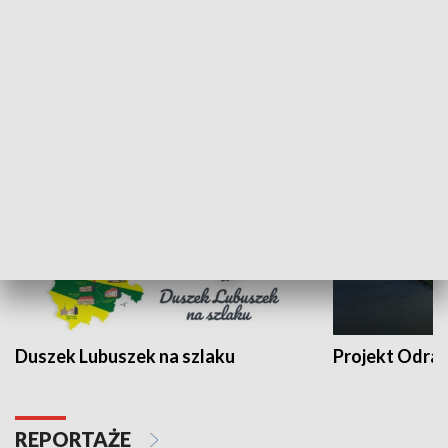
Kalejdoskop
Sołtys na med
WYPOCZYNEK I REKREACJA
Duszek Lubuszek na szlaku
Projekt Odra
REPORTAŻE