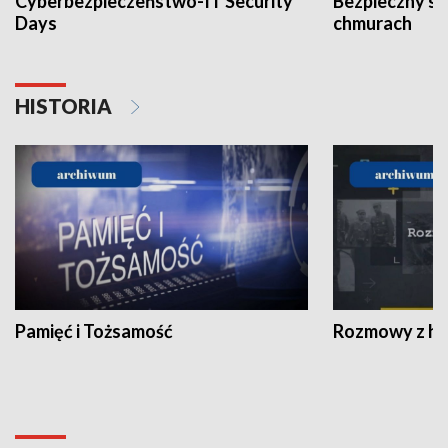
Cyberbezpieczeństwo-IT Security
Bezpieczny s
Days
chmurach
HISTORIA
Pamięć i Tożsamość
Rozmowy z his