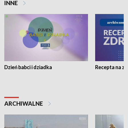
INNE
Dzień babci i dziadka
Recepta na z
ARCHIWALNE