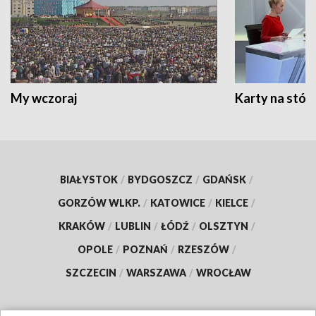
My wczoraj
Karty na stół:
BIAŁYSTOK
/
BYDGOSZCZ
/
GDAŃSK
/
GORZÓW WLKP.
/
KATOWICE
/
KIELCE
/
KRAKÓW
/
LUBLIN
/
ŁÓDŹ
/
OLSZTYN
/
OPOLE
/
POZNAŃ
/
RZESZÓW
/
SZCZECIN
/
WARSZAWA
/
WROCŁAW