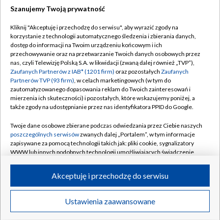
Szanujemy Twoją prywatność
Dołącz do nas:
Kliknij "Akceptuję i przechodzę do serwisu", aby wyrazić zgody na
korzystanie z technologii automatycznego śledzenia i zbierania danych,
TVP
dostęp do informacji na Twoim urządzeniu końcowym i ich
Abonament TVP
przechowywanie oraz na przetwarzanie Twoich danych osobowych przez
Regulamin TVP
nas, czyli Telewizję Polską S.A. w likwidacji (zwaną dalej również „TVP”),
Emisja w TVP
Polityka prywatności
Zaufanych Partnerów z IAB* (1201 firm)
oraz pozostałych
Zaufanych
Partnerów TVP (93 firm)
, w celach marketingowych (w tym do
Centrum informacji TVP
Moje zgody
zautomatyzowanego dopasowania reklam do Twoich zainteresowań i
mierzenia ich skuteczności) i pozostałych, które wskazujemy poniżej, a
Naziemna Telewizja Cyfrowa
Pomoc
także zgody na udostępnianie przez nas identyfikatora PPID do Google.
Sklep TVP
Biuro reklamy
Twoje dane osobowe zbierane podczas odwiedzania przez Ciebie naszych
Rada Programowa
Kontakt
poszczególnych serwisów
zwanych dalej „Portalem”, w tym informacje
zapisywane za pomocą technologii takich jak: pliki cookie, sygnalizatory
System NOS
WWW lub innych podobnych technologii umożliwiających świadczenie
dopasowanych i bezpiecznych usług, personalizację treści oraz reklam,
Informacje o nadawcy
Kanały
udostępnianie funkcji mediów społecznościowych oraz analizowanie
Akceptuję i przechodzę do serwisu
ruchu w Internecie.
Program dla prasy
©2026 Telewizja Polska S.A. w likwidacji
Biuro Reklamy
Twoje dane osobowe zbierane podczas odwiedzania przez Ciebie
Ustawienia zaawansowane
poszczególnych serwisów
na Portalu, takie jak adresy IP, identyfikatory
Ogłoszenie przetargowe
Twoich urządzeń końcowych i identyfikatory plików cookie, informacje o