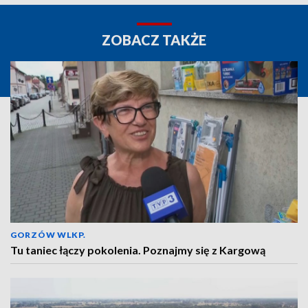
ZOBACZ TAKŻE
GORZÓW WLKP.
Tu taniec łączy pokolenia. Poznajmy się z Kargową