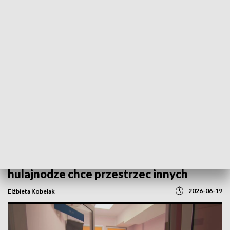
POWRÓT DO
GORZÓW WLKP.
TVP REGIONY
Nie miała kasku. Po wypadku na
hulajnodze chce przestrzec innych
2026-06-19
Elżbieta Kobelak