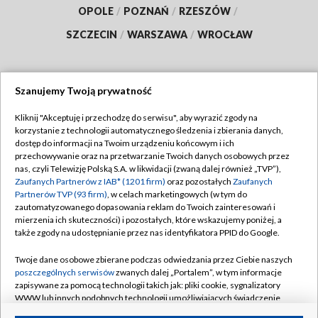
OPOLE
/
POZNAŃ
/
RZESZÓW
/
SZCZECIN
/
WARSZAWA
/
WROCŁAW
Szanujemy Twoją prywatność
Dołącz do nas:
Kliknij "Akceptuję i przechodzę do serwisu", aby wyrazić zgody na
korzystanie z technologii automatycznego śledzenia i zbierania danych,
TVP
dostęp do informacji na Twoim urządzeniu końcowym i ich
Abonament TVP
przechowywanie oraz na przetwarzanie Twoich danych osobowych przez
Regulamin TVP
nas, czyli Telewizję Polską S.A. w likwidacji (zwaną dalej również „TVP”),
Emisja w TVP
Polityka prywatności
Zaufanych Partnerów z IAB* (1201 firm)
oraz pozostałych
Zaufanych
Partnerów TVP (93 firm)
, w celach marketingowych (w tym do
Centrum informacji TVP
Moje zgody
zautomatyzowanego dopasowania reklam do Twoich zainteresowań i
mierzenia ich skuteczności) i pozostałych, które wskazujemy poniżej, a
Naziemna Telewizja Cyfrowa
Pomoc
także zgody na udostępnianie przez nas identyfikatora PPID do Google.
Sklep TVP
Biuro reklamy
Twoje dane osobowe zbierane podczas odwiedzania przez Ciebie naszych
Rada Programowa
Kontakt
poszczególnych serwisów
zwanych dalej „Portalem”, w tym informacje
zapisywane za pomocą technologii takich jak: pliki cookie, sygnalizatory
System NOS
WWW lub innych podobnych technologii umożliwiających świadczenie
dopasowanych i bezpiecznych usług, personalizację treści oraz reklam,
Informacje o nadawcy