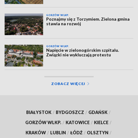
GORZÓW WLKP.
Poznajmy się z Torzymiem. Zielona gmina
stawia na rozwój
GORZÓW WLKP.
Napięcie w zielonogórskim szpitalu.
Związki nie wykluczają protestu
ZOBACZ WIĘCEJ
BIAŁYSTOK
/
BYDGOSZCZ
/
GDAŃSK
/
GORZÓW WLKP.
/
KATOWICE
/
KIELCE
/
KRAKÓW
/
LUBLIN
/
ŁÓDŹ
/
OLSZTYN
/