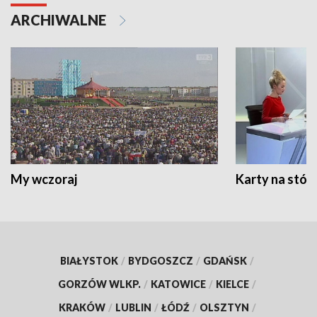
ARCHIWALNE
My wczoraj
Karty na stół:
BIAŁYSTOK
/
BYDGOSZCZ
/
GDAŃSK
/
GORZÓW WLKP.
/
KATOWICE
/
KIELCE
/
KRAKÓW
/
LUBLIN
/
ŁÓDŹ
/
OLSZTYN
/