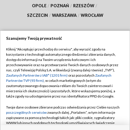
OPOLE
/
POZNAŃ
/
RZESZÓW
/
SZCZECIN
/
WARSZAWA
/
WROCŁAW
Szanujemy Twoją prywatność
Dołącz do nas:
Kliknij "Akceptuję i przechodzę do serwisu", aby wyrazić zgody na
korzystanie z technologii automatycznego śledzenia i zbierania danych,
TVP
dostęp do informacji na Twoim urządzeniu końcowym i ich
Abonament TVP
przechowywanie oraz na przetwarzanie Twoich danych osobowych przez
Regulamin TVP
nas, czyli Telewizję Polską S.A. w likwidacji (zwaną dalej również „TVP”),
Emisja w TVP
Polityka prywatności
Zaufanych Partnerów z IAB* (1201 firm)
oraz pozostałych
Zaufanych
Partnerów TVP (93 firm)
, w celach marketingowych (w tym do
Centrum informacji TVP
Moje zgody
zautomatyzowanego dopasowania reklam do Twoich zainteresowań i
mierzenia ich skuteczności) i pozostałych, które wskazujemy poniżej, a
Naziemna Telewizja Cyfrowa
Pomoc
także zgody na udostępnianie przez nas identyfikatora PPID do Google.
Sklep TVP
Biuro reklamy
Twoje dane osobowe zbierane podczas odwiedzania przez Ciebie naszych
Rada Programowa
Kontakt
poszczególnych serwisów
zwanych dalej „Portalem”, w tym informacje
zapisywane za pomocą technologii takich jak: pliki cookie, sygnalizatory
System NOS
WWW lub innych podobnych technologii umożliwiających świadczenie
dopasowanych i bezpiecznych usług, personalizację treści oraz reklam,