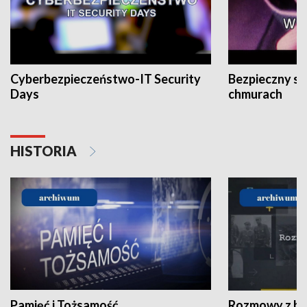
Cyberbezpieczeństwo-IT Security
Bezpieczny s
Days
chmurach
HISTORIA
Pamięć i Tożsamość
Rozmowy z his