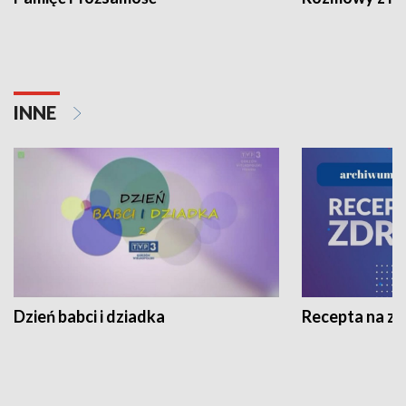
INNE
Dzień babci i dziadka
Recepta na z