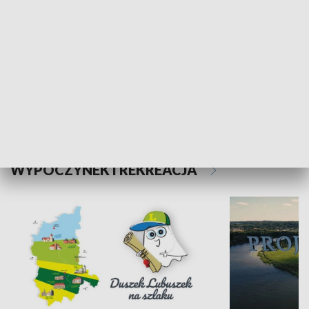
Kalejdoskop
Sołtys na med
WYPOCZYNEK I REKREACJA