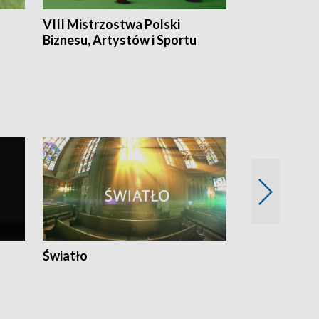
VIII Mistrzostwa Polski
Cztery kwar
Biznesu, Artystów i Sportu
Światło
Nowy adres