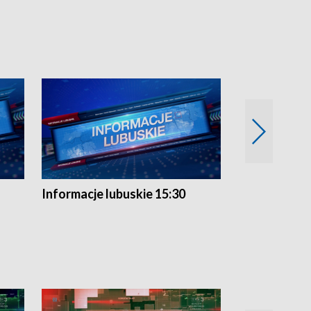
Informacje lubuskie 15:30
Przegląd ty