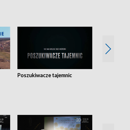
Poszukiwacze tajemnic
Kostrzyn na 