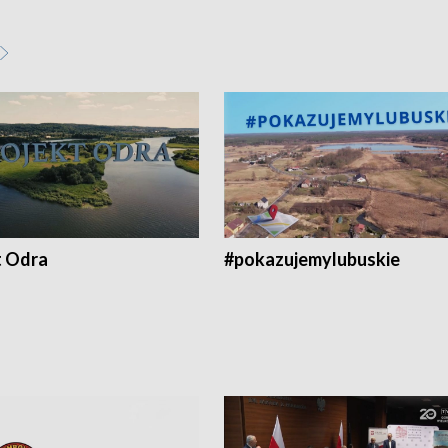
t Odra
#pokazujemylubuskie