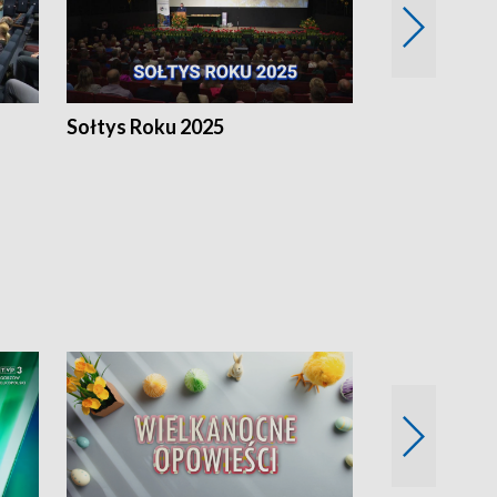
h
Sołtys Roku 2025
20 lat minęł
Wlkp.