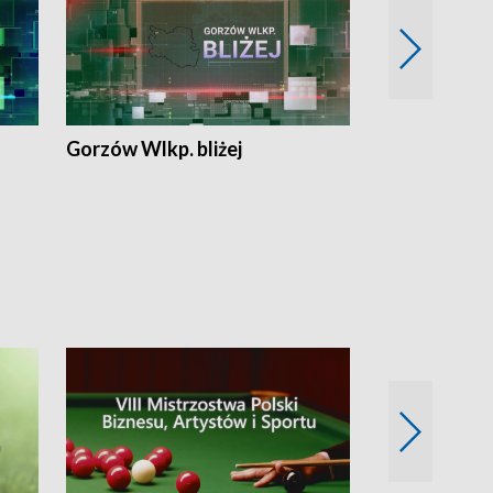
Gorzów Wlkp. bliżej
Lubuskie bliż