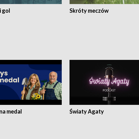
 gol
Skróty meczów
 na medal
Światy Agaty