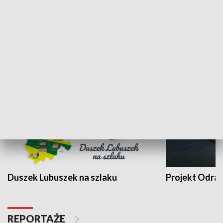
Kalejdoskop
Sołtys na med
WYPOCZYNEK I REKREACJA
Duszek Lubuszek na szlaku
Projekt Odra
REPORTAŻE