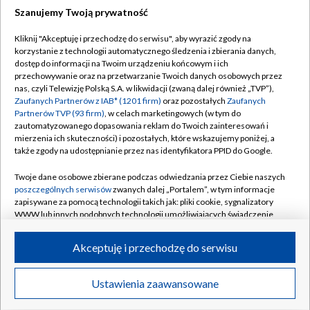
Szanujemy Twoją prywatność
Dołącz do nas:
Kliknij "Akceptuję i przechodzę do serwisu", aby wyrazić zgody na
korzystanie z technologii automatycznego śledzenia i zbierania danych,
TVP
dostęp do informacji na Twoim urządzeniu końcowym i ich
Abonament TVP
przechowywanie oraz na przetwarzanie Twoich danych osobowych przez
Regulamin TVP
nas, czyli Telewizję Polską S.A. w likwidacji (zwaną dalej również „TVP”),
Emisja w TVP
Polityka prywatności
Zaufanych Partnerów z IAB* (1201 firm)
oraz pozostałych
Zaufanych
Partnerów TVP (93 firm)
, w celach marketingowych (w tym do
Centrum informacji TVP
Moje zgody
zautomatyzowanego dopasowania reklam do Twoich zainteresowań i
mierzenia ich skuteczności) i pozostałych, które wskazujemy poniżej, a
Naziemna Telewizja Cyfrowa
Pomoc
także zgody na udostępnianie przez nas identyfikatora PPID do Google.
Sklep TVP
Biuro reklamy
Twoje dane osobowe zbierane podczas odwiedzania przez Ciebie naszych
Rada Programowa
Kontakt
poszczególnych serwisów
zwanych dalej „Portalem”, w tym informacje
zapisywane za pomocą technologii takich jak: pliki cookie, sygnalizatory
System NOS
WWW lub innych podobnych technologii umożliwiających świadczenie
dopasowanych i bezpiecznych usług, personalizację treści oraz reklam,
Informacje o nadawcy
Kanały
udostępnianie funkcji mediów społecznościowych oraz analizowanie
Akceptuję i przechodzę do serwisu
ruchu w Internecie.
Program dla prasy
©2026 Telewizja Polska S.A. w likwidacji
Biuro Reklamy
Twoje dane osobowe zbierane podczas odwiedzania przez Ciebie
Ustawienia zaawansowane
poszczególnych serwisów
na Portalu, takie jak adresy IP, identyfikatory
Ogłoszenie przetargowe
Twoich urządzeń końcowych i identyfikatory plików cookie, informacje o