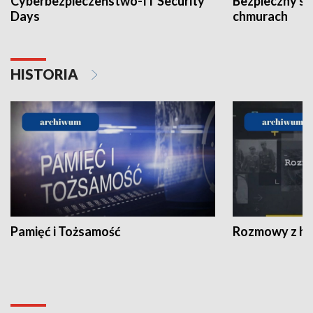
Cyberbezpieczeństwo-IT Security
Bezpieczny s
Days
chmurach
HISTORIA
Pamięć i Tożsamość
Rozmowy z his