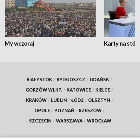
My wczoraj
Karty na stół:
BIAŁYSTOK
/
BYDGOSZCZ
/
GDAŃSK
/
GORZÓW WLKP.
/
KATOWICE
/
KIELCE
/
KRAKÓW
/
LUBLIN
/
ŁÓDŹ
/
OLSZTYN
/
OPOLE
/
POZNAŃ
/
RZESZÓW
/
SZCZECIN
/
WARSZAWA
/
WROCŁAW