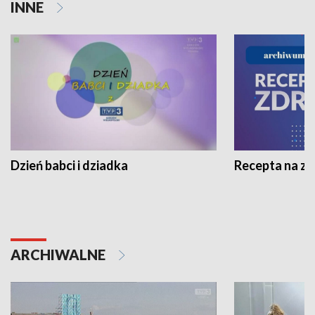
INNE
Dzień babci i dziadka
Recepta na z
ARCHIWALNE