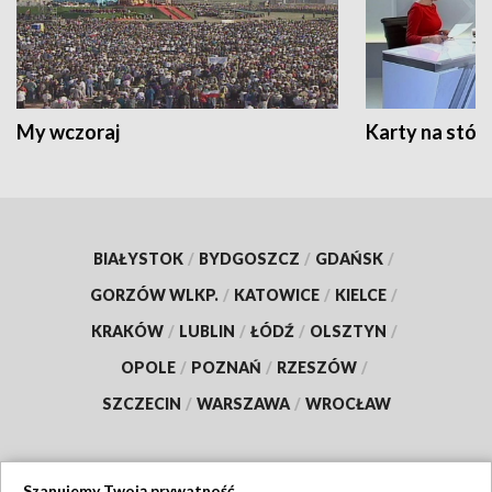
My wczoraj
Karty na stół:
BIAŁYSTOK
/
BYDGOSZCZ
/
GDAŃSK
/
GORZÓW WLKP.
/
KATOWICE
/
KIELCE
/
KRAKÓW
/
LUBLIN
/
ŁÓDŹ
/
OLSZTYN
/
OPOLE
/
POZNAŃ
/
RZESZÓW
/
SZCZECIN
/
WARSZAWA
/
WROCŁAW
Szanujemy Twoją prywatność