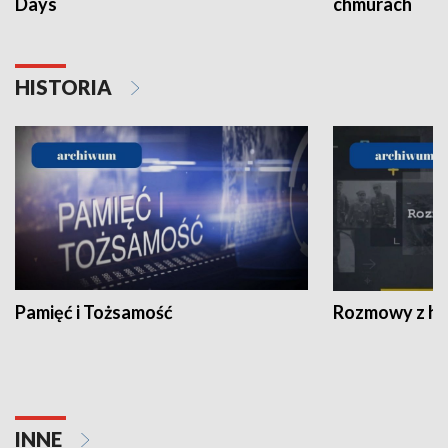
Days
chmurach
HISTORIA
Pamięć i Tożsamość
Rozmowy z his
INNE