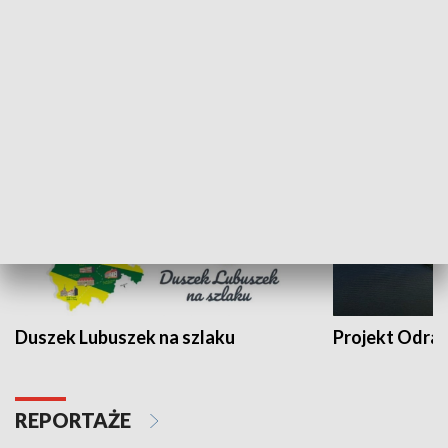
Kalejdoskop
Sołtys na med
WYPOCZYNEK I REKREACJA
Duszek Lubuszek na szlaku
Projekt Odra
REPORTAŻE