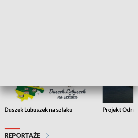
Kalejdoskop
Sołtys na med
WYPOCZYNEK I REKREACJA
Duszek Lubuszek na szlaku
Projekt Odra
REPORTAŻE