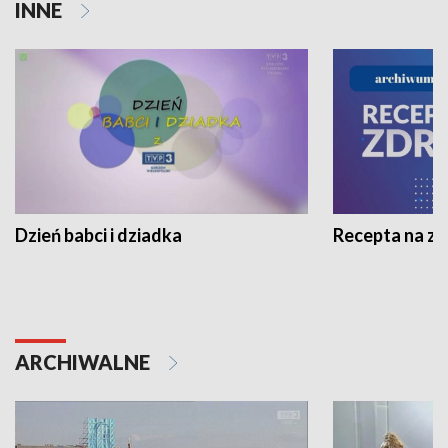
INNE
Dzień babci i dziadka
Recepta na z
ARCHIWALNE