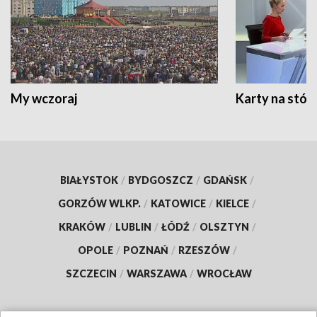
My wczoraj
Karty na stół:
BIAŁYSTOK
/
BYDGOSZCZ
/
GDAŃSK
/
GORZÓW WLKP.
/
KATOWICE
/
KIELCE
/
KRAKÓW
/
LUBLIN
/
ŁÓDŹ
/
OLSZTYN
/
OPOLE
/
POZNAŃ
/
RZESZÓW
/
SZCZECIN
/
WARSZAWA
/
WROCŁAW