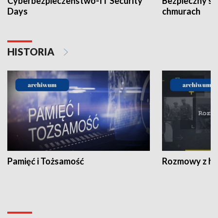
Cyberbezpieczeństwo-IT Security
Bezpieczny s
Days
chmurach
HISTORIA
Pamięć i Tożsamość
Rozmowy z his