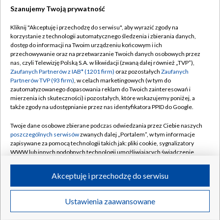
Szanujemy Twoją prywatność
Dołącz do nas:
Kliknij "Akceptuję i przechodzę do serwisu", aby wyrazić zgody na
korzystanie z technologii automatycznego śledzenia i zbierania danych,
TVP
dostęp do informacji na Twoim urządzeniu końcowym i ich
Abonament TVP
przechowywanie oraz na przetwarzanie Twoich danych osobowych przez
Regulamin TVP
nas, czyli Telewizję Polską S.A. w likwidacji (zwaną dalej również „TVP”),
Emisja w TVP
Polityka prywatności
Zaufanych Partnerów z IAB* (1201 firm)
oraz pozostałych
Zaufanych
Partnerów TVP (93 firm)
, w celach marketingowych (w tym do
Centrum informacji TVP
Moje zgody
zautomatyzowanego dopasowania reklam do Twoich zainteresowań i
mierzenia ich skuteczności) i pozostałych, które wskazujemy poniżej, a
Naziemna Telewizja Cyfrowa
Pomoc
także zgody na udostępnianie przez nas identyfikatora PPID do Google.
Sklep TVP
Biuro reklamy
Twoje dane osobowe zbierane podczas odwiedzania przez Ciebie naszych
Rada Programowa
Kontakt
poszczególnych serwisów
zwanych dalej „Portalem”, w tym informacje
zapisywane za pomocą technologii takich jak: pliki cookie, sygnalizatory
System NOS
WWW lub innych podobnych technologii umożliwiających świadczenie
dopasowanych i bezpiecznych usług, personalizację treści oraz reklam,
Informacje o nadawcy
Kanały
udostępnianie funkcji mediów społecznościowych oraz analizowanie
Akceptuję i przechodzę do serwisu
ruchu w Internecie.
Program dla prasy
©2026 Telewizja Polska S.A. w likwidacji
Biuro Reklamy
Twoje dane osobowe zbierane podczas odwiedzania przez Ciebie
Ustawienia zaawansowane
poszczególnych serwisów
na Portalu, takie jak adresy IP, identyfikatory
Ogłoszenie przetargowe
Twoich urządzeń końcowych i identyfikatory plików cookie, informacje o