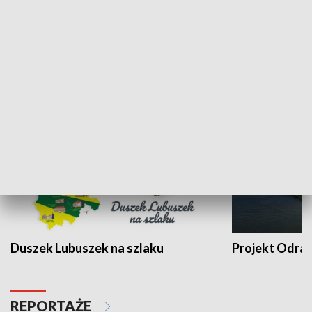
Kalejdoskop
Sołtys na med
WYPOCZYNEK I REKREACJA
Duszek Lubuszek na szlaku
Projekt Odra
REPORTAŻE