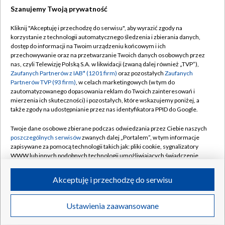
Szanujemy Twoją prywatność
Dołącz do nas:
Kliknij "Akceptuję i przechodzę do serwisu", aby wyrazić zgody na
korzystanie z technologii automatycznego śledzenia i zbierania danych,
TVP
dostęp do informacji na Twoim urządzeniu końcowym i ich
Abonament TVP
przechowywanie oraz na przetwarzanie Twoich danych osobowych przez
Regulamin TVP
nas, czyli Telewizję Polską S.A. w likwidacji (zwaną dalej również „TVP”),
Emisja w TVP
Polityka prywatności
Zaufanych Partnerów z IAB* (1201 firm)
oraz pozostałych
Zaufanych
Partnerów TVP (93 firm)
, w celach marketingowych (w tym do
Centrum informacji TVP
Moje zgody
zautomatyzowanego dopasowania reklam do Twoich zainteresowań i
mierzenia ich skuteczności) i pozostałych, które wskazujemy poniżej, a
Naziemna Telewizja Cyfrowa
Pomoc
także zgody na udostępnianie przez nas identyfikatora PPID do Google.
Sklep TVP
Biuro reklamy
Twoje dane osobowe zbierane podczas odwiedzania przez Ciebie naszych
Rada Programowa
Kontakt
poszczególnych serwisów
zwanych dalej „Portalem”, w tym informacje
zapisywane za pomocą technologii takich jak: pliki cookie, sygnalizatory
System NOS
WWW lub innych podobnych technologii umożliwiających świadczenie
dopasowanych i bezpiecznych usług, personalizację treści oraz reklam,
Informacje o nadawcy
Kanały
udostępnianie funkcji mediów społecznościowych oraz analizowanie
Akceptuję i przechodzę do serwisu
ruchu w Internecie.
Program dla prasy
©2026 Telewizja Polska S.A. w likwidacji
Biuro Reklamy
Twoje dane osobowe zbierane podczas odwiedzania przez Ciebie
Ustawienia zaawansowane
poszczególnych serwisów
na Portalu, takie jak adresy IP, identyfikatory
Ogłoszenie przetargowe
Twoich urządzeń końcowych i identyfikatory plików cookie, informacje o