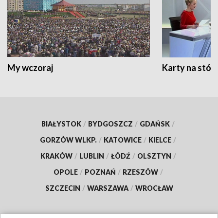
My wczoraj
Karty na stół:
BIAŁYSTOK
/
BYDGOSZCZ
/
GDAŃSK
/
GORZÓW WLKP.
/
KATOWICE
/
KIELCE
/
KRAKÓW
/
LUBLIN
/
ŁÓDŹ
/
OLSZTYN
/
OPOLE
/
POZNAŃ
/
RZESZÓW
/
SZCZECIN
/
WARSZAWA
/
WROCŁAW