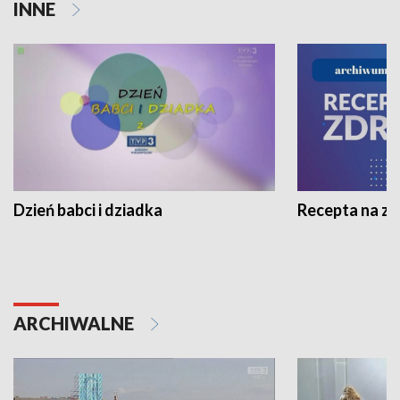
INNE
Dzień babci i dziadka
Recepta na z
ARCHIWALNE