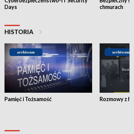
Cyberbezpieczeństwo-IT Security
Bezpieczny s
Days
chmurach
HISTORIA
Pamięć i Tożsamość
Rozmowy z his