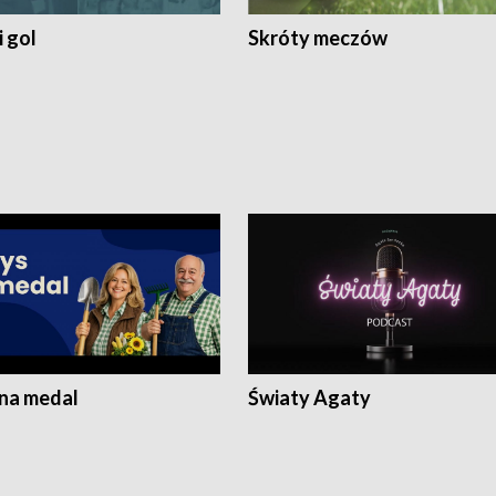
 gol
Skróty meczów
 na medal
Światy Agaty