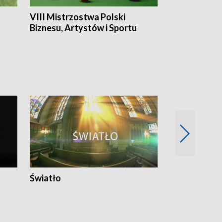
VIII Mistrzostwa Polski
Cztery kwar
Biznesu, Artystów i Sportu
Światło
Nowy adres