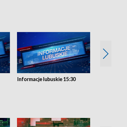
Informacje lubuskie 15:30
Przegląd ty