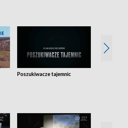
Poszukiwacze tajemnic
Kostrzyn na 