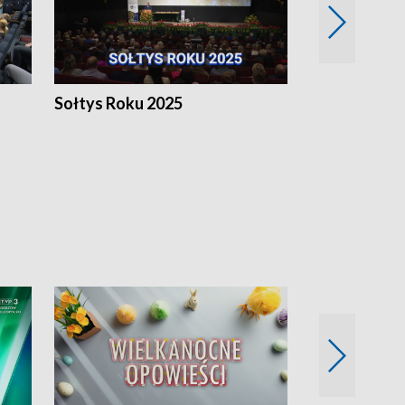
h
Sołtys Roku 2025
20 lat minęł
Wlkp.