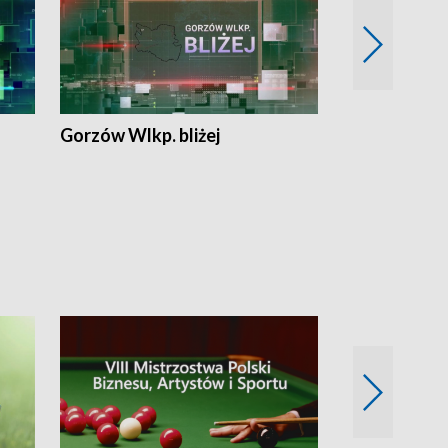
Gorzów Wlkp. bliżej
Lubuskie bliż