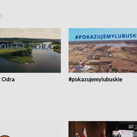
t Odra
#pokazujemylubuskie