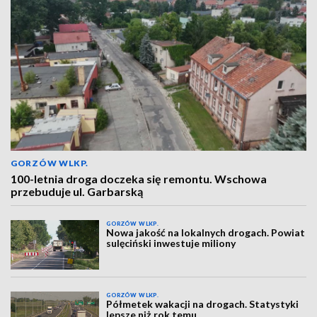
GORZÓW WLKP.
100-letnia droga doczeka się remontu. Wschowa
przebuduje ul. Garbarską
GORZÓW WLKP.
Nowa jakość na lokalnych drogach. Powiat
sulęciński inwestuje miliony
GORZÓW WLKP.
Półmetek wakacji na drogach. Statystyki
lepsze niż rok temu