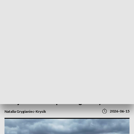
POWRÓT DO
GORZÓW WLKP.
TVP REGIONY
Koniec utrudnień coraz bliżej. Wiadukt
na Zjednoczenia prawie gotowy
2026-06-15
Natalia Grygianiec-Krysik