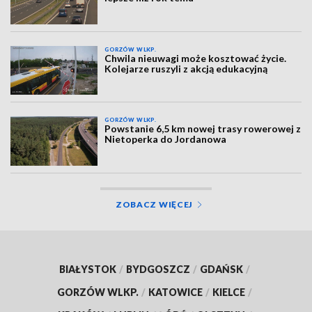
GORZÓW WLKP.
Chwila nieuwagi może kosztować życie.
Kolejarze ruszyli z akcją edukacyjną
GORZÓW WLKP.
Powstanie 6,5 km nowej trasy rowerowej z
Nietoperka do Jordanowa
ZOBACZ WIĘCEJ
BIAŁYSTOK
/
BYDGOSZCZ
/
GDAŃSK
/
GORZÓW WLKP.
/
KATOWICE
/
KIELCE
/