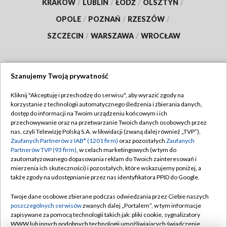
KRAKÓW
/
LUBLIN
/
ŁÓDŹ
/
OLSZTYN
/
OPOLE
/
POZNAŃ
/
RZESZÓW
/
SZCZECIN
/
WARSZAWA
/
WROCŁAW
Szanujemy Twoją prywatność
Dołącz do nas:
Kliknij "Akceptuję i przechodzę do serwisu", aby wyrazić zgody na
korzystanie z technologii automatycznego śledzenia i zbierania danych,
TVP
dostęp do informacji na Twoim urządzeniu końcowym i ich
Abonament TVP
przechowywanie oraz na przetwarzanie Twoich danych osobowych przez
Regulamin TVP
nas, czyli Telewizję Polską S.A. w likwidacji (zwaną dalej również „TVP”),
Emisja w TVP
Polityka prywatności
Zaufanych Partnerów z IAB* (1201 firm)
oraz pozostałych
Zaufanych
Partnerów TVP (93 firm)
, w celach marketingowych (w tym do
Centrum informacji TVP
Moje zgody
zautomatyzowanego dopasowania reklam do Twoich zainteresowań i
mierzenia ich skuteczności) i pozostałych, które wskazujemy poniżej, a
Naziemna Telewizja Cyfrowa
Pomoc
także zgody na udostępnianie przez nas identyfikatora PPID do Google.
Sklep TVP
Biuro reklamy
Twoje dane osobowe zbierane podczas odwiedzania przez Ciebie naszych
Rada Programowa
Kontakt
poszczególnych serwisów
zwanych dalej „Portalem”, w tym informacje
zapisywane za pomocą technologii takich jak: pliki cookie, sygnalizatory
System NOS
WWW lub innych podobnych technologii umożliwiających świadczenie