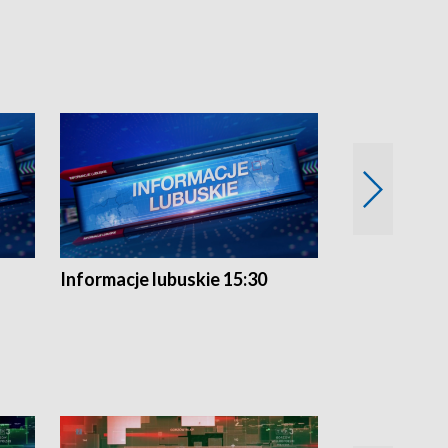
Informacje lubuskie 15:30
Przegląd ty