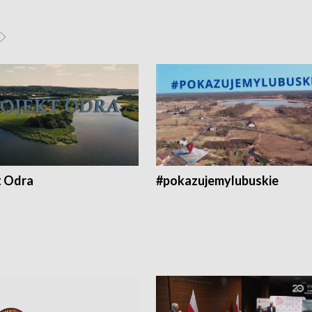
t Odra
#pokazujemylubuskie