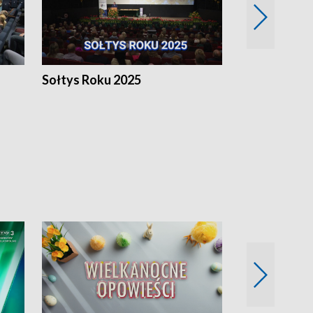
h
Sołtys Roku 2025
20 lat minęł
Wlkp.