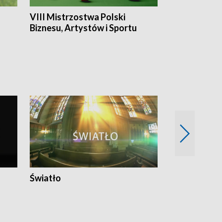
VIII Mistrzostwa Polski
Cztery kwar
Biznesu, Artystów i Sportu
Światło
Nowy adres