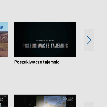
Poszukiwacze tajemnic
Kostrzyn na 