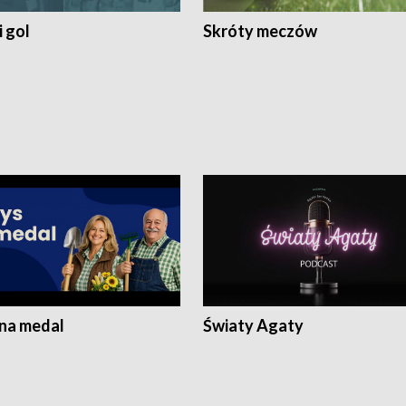
 gol
Skróty meczów
 na medal
Światy Agaty