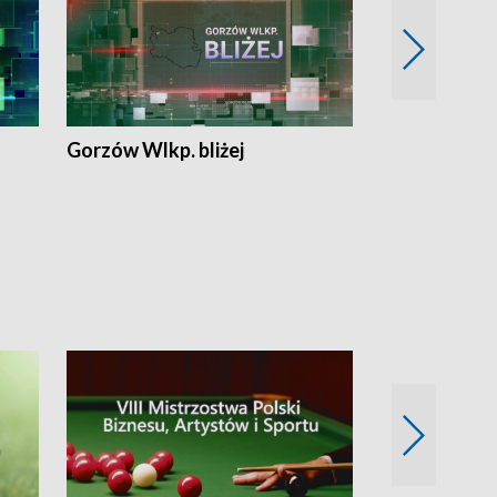
Gorzów Wlkp. bliżej
Lubuskie bliż