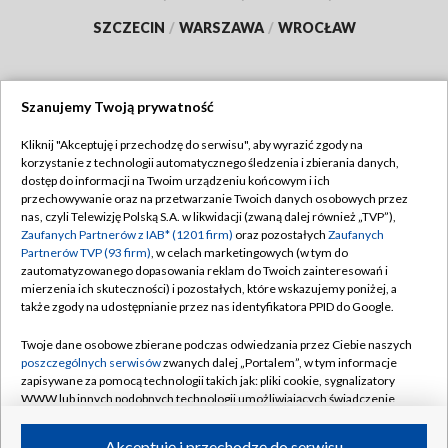
SZCZECIN
/
WARSZAWA
/
WROCŁAW
Szanujemy Twoją prywatność
Dołącz do nas:
Kliknij "Akceptuję i przechodzę do serwisu", aby wyrazić zgody na
korzystanie z technologii automatycznego śledzenia i zbierania danych,
TVP
dostęp do informacji na Twoim urządzeniu końcowym i ich
Abonament TVP
przechowywanie oraz na przetwarzanie Twoich danych osobowych przez
Regulamin TVP
nas, czyli Telewizję Polską S.A. w likwidacji (zwaną dalej również „TVP”),
Emisja w TVP
Polityka prywatności
Zaufanych Partnerów z IAB* (1201 firm)
oraz pozostałych
Zaufanych
Partnerów TVP (93 firm)
, w celach marketingowych (w tym do
Centrum informacji TVP
Moje zgody
zautomatyzowanego dopasowania reklam do Twoich zainteresowań i
mierzenia ich skuteczności) i pozostałych, które wskazujemy poniżej, a
Naziemna Telewizja Cyfrowa
Pomoc
także zgody na udostępnianie przez nas identyfikatora PPID do Google.
Sklep TVP
Biuro reklamy
Twoje dane osobowe zbierane podczas odwiedzania przez Ciebie naszych
Rada Programowa
Kontakt
poszczególnych serwisów
zwanych dalej „Portalem”, w tym informacje
zapisywane za pomocą technologii takich jak: pliki cookie, sygnalizatory
System NOS
WWW lub innych podobnych technologii umożliwiających świadczenie
dopasowanych i bezpiecznych usług, personalizację treści oraz reklam,
Informacje o nadawcy
Kanały
udostępnianie funkcji mediów społecznościowych oraz analizowanie
Akceptuję i przechodzę do serwisu