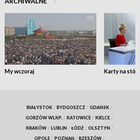
ARCHIWALNE
My wczoraj
Karty na stół:
BIAŁYSTOK
/
BYDGOSZCZ
/
GDAŃSK
/
GORZÓW WLKP.
/
KATOWICE
/
KIELCE
/
KRAKÓW
/
LUBLIN
/
ŁÓDŹ
/
OLSZTYN
/
OPOLE
/
POZNAŃ
/
RZESZÓW
/