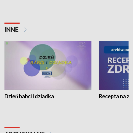
INNE
Dzień babci i dziadka
Recepta na z