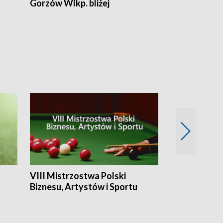
Gorzów Wlkp. bliżej
Lubuskie bliż
VIII Mistrzostwa Polski
Cztery kwar
Biznesu, Artystów i Sportu