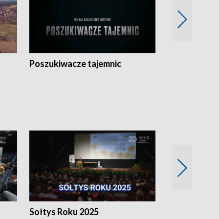
Poszukiwacze tajemnic
Kostrzyn na 
h
Sołtys Roku 2025
20 lat minęł