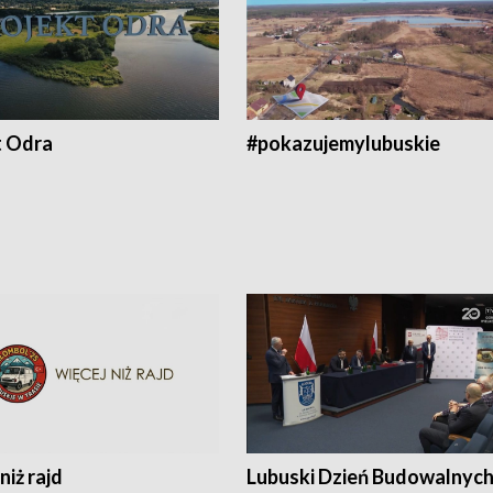
t Odra
#pokazujemylubuskie
niż rajd
Lubuski Dzień Budowalnyc