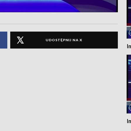
UDOSTĘPNIJ NA X
I
I