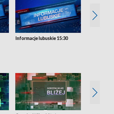
Informacje lubuskie 15:30
Przegląd ty